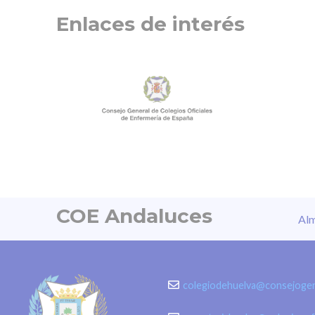
Enlaces de interés
COE Andaluces
Alm
colegiodehuelva@consejogen