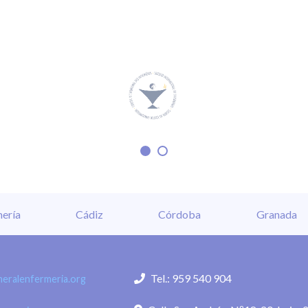
ería
Cádiz
Córdoba
Granada
Tel.: 959 540 904
eralenfermeria.org