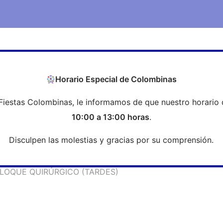
COEH
Transparencia
Formación
Profesi
Horario Especial de Colombinas
Fiestas Colombinas, le informamos de que nuestro horario 
Colegio de Enfermería de Huelva
10:00 a 13:00 horas
.
Disculpen las molestias y gracias por su comprensión.
LOQUE QUIRÚRGICO (TARDES)