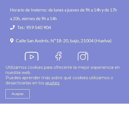
Horario de Invierno: de lunes a jueves de 9h a 14h y de 17h
a 20h, viernes de 9h a 14h
Tel.: 959 540 904
Calle San Andrés, Nº18-20, bajo, 21004 (Huelva)
Utilizamos cookies para ofrecerte la mejor experiencia en
nuestra web.
Política de privacidad
Puedes aprender más sobre qué cookies utilizamos o
desactivarlas en los
ajustes
.
© 2026
Colegio Enfermería Huelva
Politica de Cookies
Aviso Legal
Aceptar