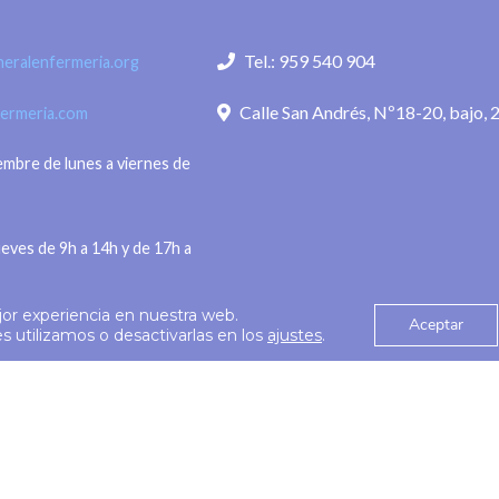
Tel.: 959 540 904
eralenfermeria.org
Calle San Andrés, Nº18-20, bajo, 
fermeria.com
iembre de lunes a viernes de
ueves de 9h a 14h y de 17h a
jor experiencia en nuestra web.
Aceptar
Política de privac
 utilizamos o desactivarlas en los
ajustes
.