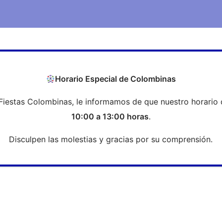
COEH
Transparencia
Formación
Profesi
Horario Especial de Colombinas
Fiestas Colombinas, le informamos de que nuestro horario 
Documentos Enf. Nº034
10:00 a 13:00 horas
.
Disculpen las molestias y gracias por su comprensión.