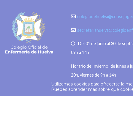
colegiodehuelva@consejogen
secretariahuelva@colegioen
Del 01 de junio al 30 de sept
09h a 14h
Horario de Invierno: de lunes a j
20h, viernes de 9h a 14h
Utilizamos cookies para ofrecerte la me
© 2026
Colegio Enfermería Huelva
Puedes aprender más sobre qué cookies