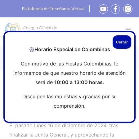
Plataforma de Enseñanza Virtual
Cerrar
Horario Especial de Colombinas
¡ Sorteo de una Cesta de Navidad!
Con motivo de las Fiestas Colombinas, le
informamos de que nuestro horario de atención
será de
10:00 a 13:00 horas
.
Inicio
»
Sala de prensa
»
¡ Sorteo de una Cesta de
Navidad!
Disculpen las molestias y gracias por su
comprensión.
El pasado lunes 16 de diciembre de 2024, tras
finalizar la Junta General, y aprovechando la