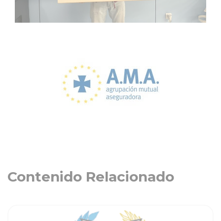
Contenido Relacionado
ia
Ver noticia