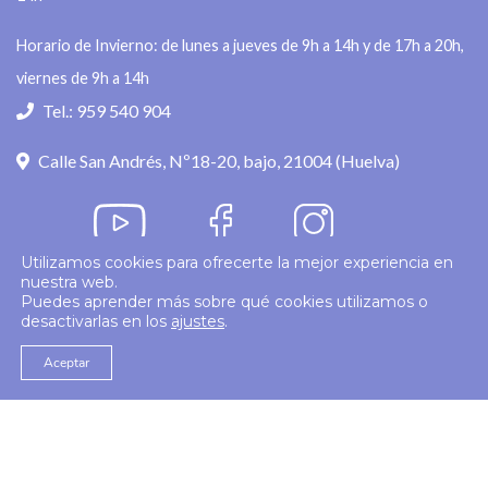
Horario de Invierno: de lunes a jueves de 9h a 14h y de 17h a 20h,
viernes de 9h a 14h
Tel.: 959 540 904
Calle San Andrés, Nº18-20, bajo, 21004 (Huelva)
Utilizamos cookies para ofrecerte la mejor experiencia en
nuestra web.
Política de privacidad
Puedes aprender más sobre qué cookies utilizamos o
desactivarlas en los
ajustes
.
© 2026
Colegio Enfermería Huelva
Politica de Cookies
Aviso Legal
Aceptar