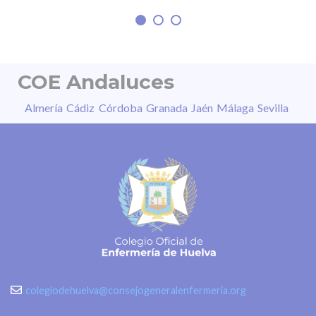
COE Andaluces
Almería
Cádiz
Córdoba
Granada
Jaén
Málaga
Sevilla
colegiodehuelva@consejogeneralenfermeria.org