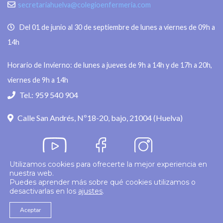
secretariahuelva@colegioenfermeria.com
Del 01 de junio al 30 de septiembre de lunes a viernes de 09h a
14h
Horario de Invierno: de lunes a jueves de 9h a 14h y de 17h a 20h,
viernes de 9h a 14h
Tel.: 959 540 904
Calle San Andrés, Nº18-20, bajo, 21004 (Huelva)
Utilizamos cookies para ofrecerte la mejor experiencia en
nuestra web.
Política de privacidad
Puedes aprender más sobre qué cookies utilizamos o
desactivarlas en los
ajustes
.
© 2026
Colegio Enfermería Huelva
Politica de Cookies
Aviso Legal
Aceptar