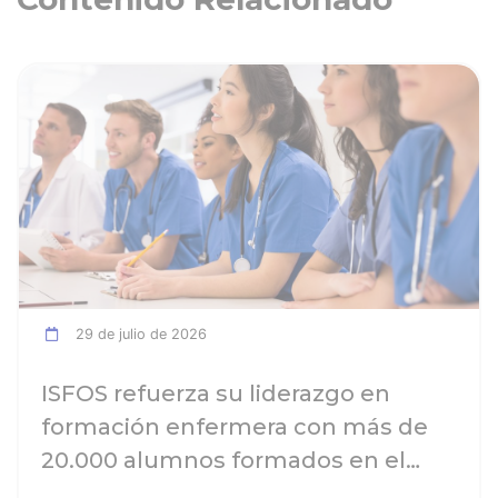
ia
Ver noticia
29 de julio de 2026
ISFOS refuerza su liderazgo en
formación enfermera con más de
20.000 alumnos formados en el
curso 2025-2026