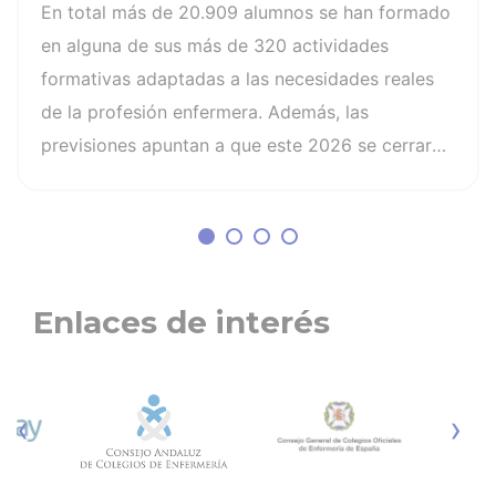
En total más de 20.909 alumnos se han formado
en alguna de sus más de 320 actividades
formativas adaptadas a las necesidades reales
de la profesión enfermera. Además, las
previsiones apuntan a que este 2026 se cerrará
con 625 actividades y más de 34.600 alumnos,
lo que supone un importante salto cuantitativo y
cualitativo en su actividad formativa. “La
evolución de ISFOS en este curso refleja nuestro
compromiso con una formación accesible,
Enlaces de interés
rigurosa y alineada con los retos actuales de la
profesión enfermera”, ha señalado Pilar
Fernández, directora de ISFOS, quien subraya
‹
›
que “hemos conseguido ampliar nuestro alcance
sin perder la