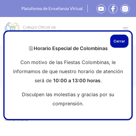
Plataforma de Enseñanza Virtual
Cerrar
Horario Especial de Colombinas
Comunicado ante las acusaciones
Con motivo de las Fiestas Colombinas, le
médicas por la campaña “Pregunta a tu
informamos de que nuestro horario de atención
enfermera”
será de
10:00 a 13:00 horas
.
Disculpen las molestias y gracias por su
Inicio
»
Sala de prensa
»
Comunicado ante las
comprensión.
acusaciones médicas por la campaña “Pregunta a tu
enfermera”