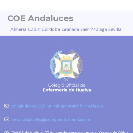
COE Andaluces
Almería
Cádiz
Córdoba
Granada
Jaén
Málaga
Sevilla
colegiodehuelva@consejogeneralenfermeria.org
secretariahuelva@colegioenfermeria.com
Del 01 de junio al 30 de septiembre de lunes a viernes de 09h a