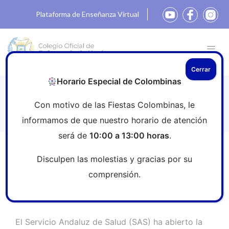
Plataforma de Enseñanza Virtual
Cerrar
Horario Especial de Colombinas
Convocatoria SAS Andalucía 2025:
Con motivo de las Fiestas Colombinas, le
Más de 6.700 plazas disponibles
informamos de que nuestro horario de atención
será de
10:00 a 13:00 horas
.
Inicio
»
Sala de prensa
»
Convocatoria SAS Andalucía
Disculpen las molestias y gracias por su
2025: Más de 6.700 plazas disponibles
comprensión.
El Servicio Andaluz de Salud (SAS) ha abierto la