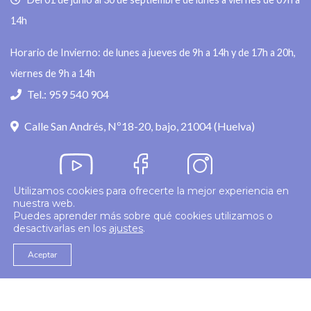
14h
Horario de Invierno: de lunes a jueves de 9h a 14h y de 17h a 20h,
viernes de 9h a 14h
Tel.: 959 540 904
Calle San Andrés, Nº18-20, bajo, 21004 (Huelva)
Utilizamos cookies para ofrecerte la mejor experiencia en
nuestra web.
Política de privacidad
Puedes aprender más sobre qué cookies utilizamos o
desactivarlas en los
ajustes
.
© 2026
Colegio Enfermería Huelva
Politica de Cookies
Aviso Legal
Aceptar