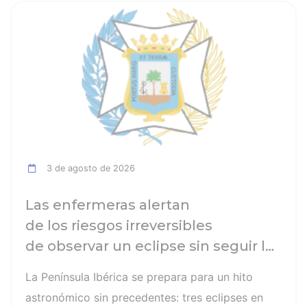
ia
Ver noticia
3 de agosto de 2026
Las enfermeras alertan
de los riesgos irreversibles
de observar un eclipse sin seguir las
recomendaciones: la retinopatía
La Península Ibérica se prepara para un hito
solar es el mayor de los peligros
astronómico sin precedentes: tres eclipses en