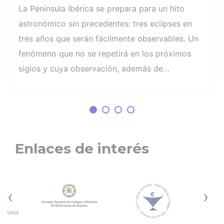
recomendaciones: la retinopatía
La Península Ibérica se prepara para un hito
solar es el mayor de los peligros
astronómico sin precedentes: tres eclipses en
tres años que serán fácilmente observables. Un
fenómeno que no se repetirá en los próximos
siglos y cuya observación, además de
fascinante, presenta altos riesgos de seguridad
visual y la diferencia entre un recuerdo
insuperable y una lesión irreversible. El mayor
de los peligros al asistir a un eclipse es la
retinopatía solar, una quemadura fotoquímica
Enlaces de interés
indolora, cuyo daño es invisible y no
tiene cura. Otros riesgos son la lesión
fotoquímica de la retina, la pérdida parcial o
‹
›
irreversible de la visión, distorsión de las
imágenes, daño permanente en segundos o