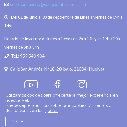
secretariahuelva@colegioenfermeria.com
Del 01 de junio al 30 de septiembre de lunes a viernes de 09h a
14h
Horario de Invierno: de lunes a jueves de 9h a 14h y de 17h a 20h,
viernes de 9h a 14h
Tel.: 959 540 904
Calle San Andrés, Nº18-20, bajo, 21004 (Huelva)
Utilizamos cookies para ofrecerte la mejor experiencia en
nuestra web.
Política de privacidad
Puedes aprender más sobre qué cookies utilizamos o
desactivarlas en los
ajustes
.
© 2026
Colegio Enfermería Huelva
Politica de Cookies
Aviso Legal
Aceptar