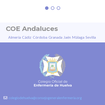
sensibilidad a la luz, entre otros. “La
COE Andaluces
Almería
Cádiz
Córdoba
Granada
Jaén
Málaga
Sevilla
colegiodehuelva@consejogeneralenfermeria.org