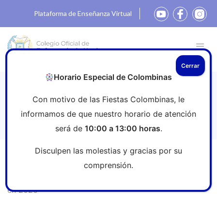
Plataforma de Enseñanza Virtual
Cerrar
Horario Especial de Colombinas
Descuento especial del 15 % en
Con motivo de las Fiestas Colombinas, le
Paradores para enfermeras y
informamos de que nuestro horario de atención
enfermeros colegiados en 2026
será de
10:00 a 13:00 horas
.
Disculpen las molestias y gracias por su
Inicio
»
Sala de prensa
»
Descuento especial del 15 % en
comprensión.
Paradores para enfermeras y enfermeros colegiados
en 2026