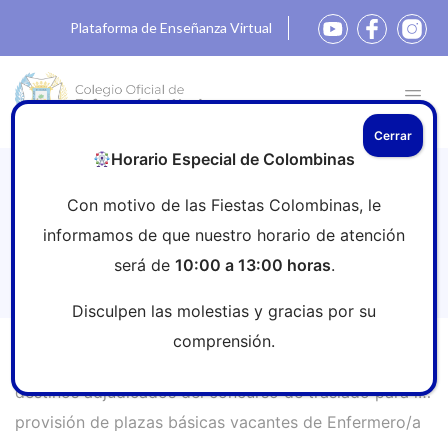
Plataforma de Enseñanza Virtual
Cerrar
Horario Especial de Colombinas
Disponibles listas definitivas de
Con motivo de las Fiestas Colombinas, le
destinos adjudicados del concurso de
informamos de que nuestro horario de atención
traslado para la provisión de plazas
será de
10:00 a 13:00 horas
.
básicas vacantes de Enfermero/a
Disculpen las molestias y gracias por su
comprensión.
Inicio
»
Sala de prensa
»
Disponibles listas definitivas de
destinos adjudicados del concurso de traslado para la
provisión de plazas básicas vacantes de Enfermero/a