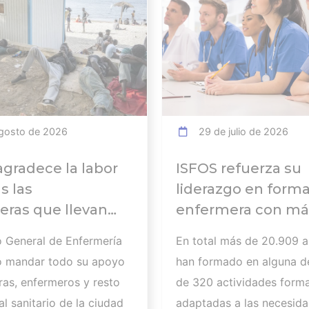
gosto de 2026
29 de julio de 2026
agradece la labor
ISFOS refuerza su
s las
liderazgo en form
ras que llevan
enfermera con má
abajando para
20.000
o General de Enfermería
En total más de 20.909 
 a
alumnos formados
o mandar todo su apoyo
han formado en alguna d
tados de la crisis
curso 2025-2026
ras, enfermeros y resto
de 320 actividades forma
ria de Ceuta y
l sanitario de la ciudad
adaptadas a las necesida