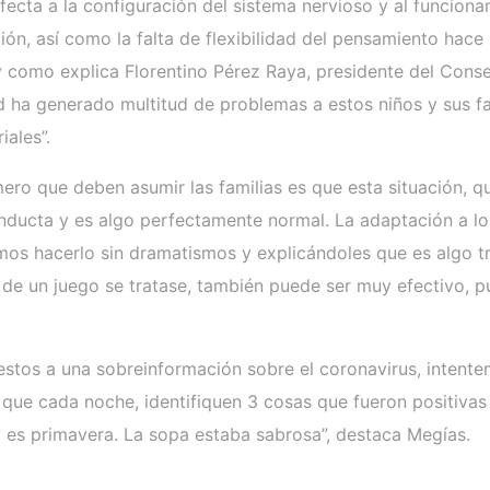
fecta a la configuración del sistema nervioso y al funcion
ción, así como la falta de flexibilidad del pensamiento ha
 y como explica Florentino Pérez Raya, presidente del Cons
ad ha generado multitud de problemas a estos niños y sus fa
ales”.
ro que deben asumir las familias es que esta situación, qu
ducta y es algo perfectamente normal. La adaptación a los
s hacerlo sin dramatismos y explicándoles que es algo tra
 de un juego se tratase, también puede ser muy efectivo, 
tos a una sobreinformación sobre el coronavirus, intentem
er que cada noche, identifiquen 3 cosas que fueron positiva
ya es primavera. La sopa estaba sabrosa”, destaca Megías.