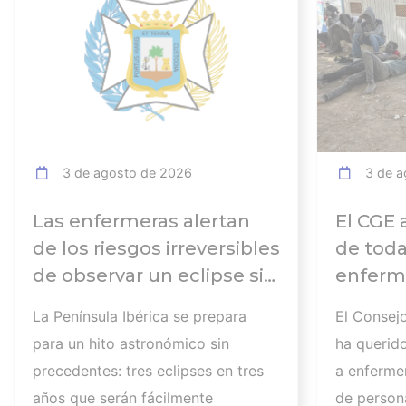
3 de agosto de 2026
3 de a
Las enfermeras alertan
El CGE 
de los riesgos irreversibles
de toda
de observar un eclipse sin
enferme
seguir las
días tr
La Península Ibérica se prepara
El Consej
recomendaciones: la
atender
para un hito astronómico sin
ha querid
retinopatía solar es el
los afec
precedentes: tres eclipses en tres
a enferme
mayor de los peligros
migrato
años que serán fácilmente
de persona