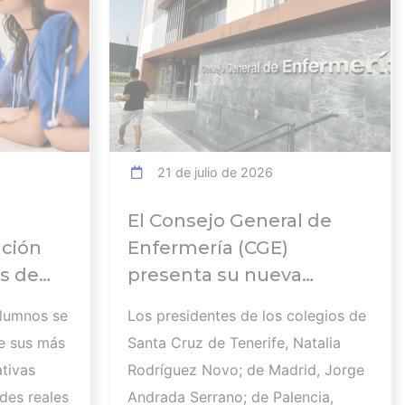
21 de julio de 2026
El Consejo General de
ación
Enfermería (CGE)
s de
presenta su nueva
Comisión Ejecutiva y el
alumnos se
Los presidentes de los colegios de
 en el
Pleno que lucharán por el
e sus más
Santa Cruz de Tenerife, Natalia
desarrollo de la profesión
tivas
Rodríguez Novo; de Madrid, Jorge
en los próximos años
des reales
Andrada Serrano; de Palencia,