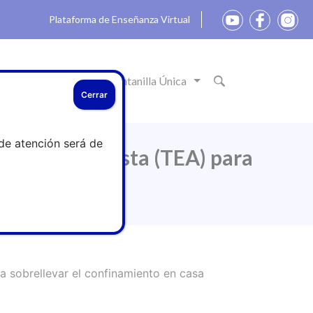
Plataforma de Enseñanza Virtual
ón
Actualidad
Ventanilla Única
Cerrar
de atención será de
 Espectro Autista (TEA) para
a sobrellevar el confinamiento en casa