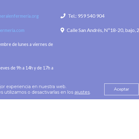
 de agosto de 2026.- El
conseguido ampliar nues
Tel.: 959 540 904
eralenfermeria.org
eneral de
alcance sin perder la
Calle San Andrés, Nº18-20, bajo, 
fermeria.com
iembre de lunes a viernes de
ueves de 9h a 14h y de 17h a
jor experiencia en nuestra web.
Aceptar
Política de privac
 utilizamos o desactivarlas en los
ajustes
.