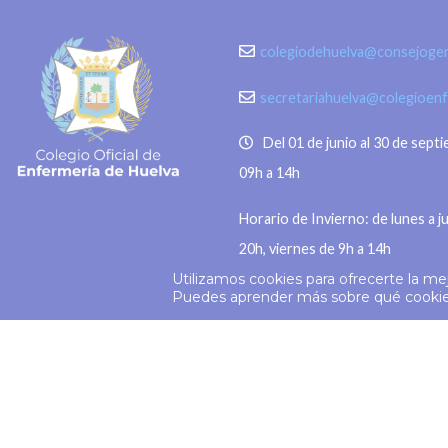
de las imágenes, daño permanente
Madrid, 3
en segundos o sensibilidad a la luz,
colegiodehuelva@consejogen
Consejo G
entre otros. “La
secretariahuelva@colegioen
Del 01 de junio al 30 de sept
09h a 14h
Horario de Invierno: de lunes a j
20h, viernes de 9h a 14h
Utilizamos cookies para ofrecerte la me
© 2026
Colegio Enfermería Huelva
Puedes aprender más sobre qué cookies