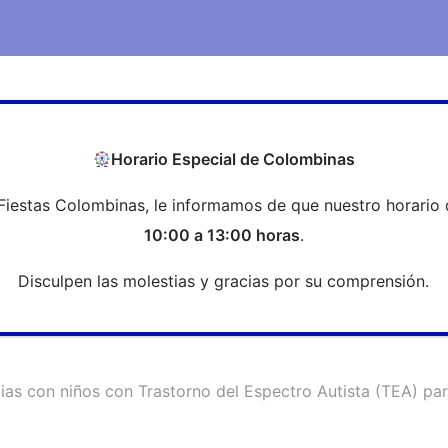
COEH
Transparencia
Formación
Profesi
Horario Especial de Colombinas
Fiestas Colombinas, le informamos de que nuestro horario 
ilias con niños con Trastorno del
10:00 a 13:00 horas
.
 casa
Disculpen las molestias y gracias por su comprensión.
lias con niños con Trastorno del Espectro Autista (TEA) par