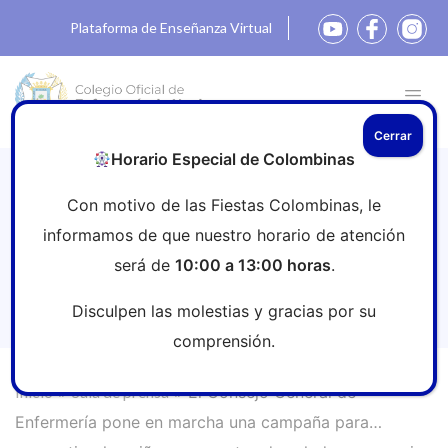
Plataforma de Enseñanza Virtual
Cerrar
Horario Especial de Colombinas
El Consejo General de Enfermería
Con motivo de las Fiestas Colombinas, le
pone en marcha una campaña para
informamos de que nuestro horario de atención
convertir a los niños en agentes de
será de
10:00 a 13:00 horas
.
salud y conseguir que los padres no
fumen en el coche
Disculpen las molestias y gracias por su
comprensión.
Inicio
»
Sala de prensa
»
El Consejo General de
Enfermería pone en marcha una campaña para