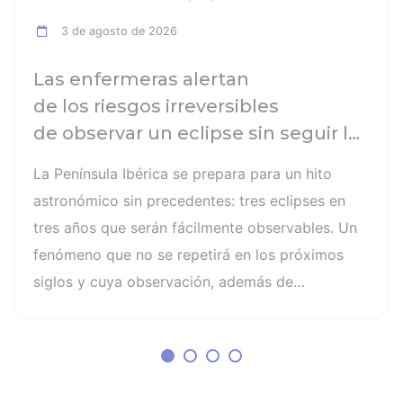
3 de agosto de 2026
Las enfermeras alertan
de los riesgos irreversibles
de observar un eclipse sin seguir las
recomendaciones: la retinopatía
La Península Ibérica se prepara para un hito
solar es el mayor de los peligros
astronómico sin precedentes: tres eclipses en
tres años que serán fácilmente observables. Un
fenómeno que no se repetirá en los próximos
siglos y cuya observación, además de
fascinante, presenta altos riesgos de seguridad
visual y la diferencia entre un recuerdo
insuperable y una lesión irreversible. El mayor
de los peligros al asistir a un eclipse es la