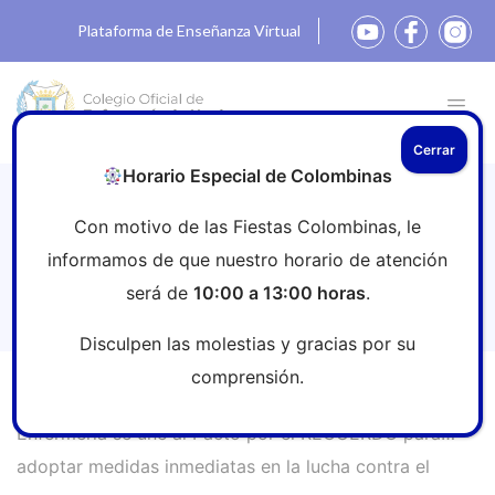
Plataforma de Enseñanza Virtual
Cerrar
Horario Especial de Colombinas
El Consejo General de Enfermería se
Con motivo de las Fiestas Colombinas, le
une al Pacto por el RECUERDO para
informamos de que nuestro horario de atención
adoptar medidas inmediatas en la
será de
10:00 a 13:00 horas
.
lucha contra el Alzheimer.
Disculpen las molestias y gracias por su
comprensión.
Inicio
»
Sala de prensa
»
El Consejo General de
Enfermería se une al Pacto por el RECUERDO para
adoptar medidas inmediatas en la lucha contra el