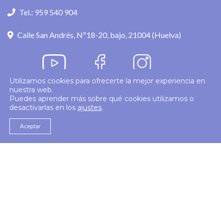
Tel.: 959 540 904
Calle San Andrés, Nº18-20, bajo, 21004 (Huelva)
Utilizamos cookies para ofrecerte la mejor experiencia en
nuestra web.
Política de privacidad
Puedes aprender más sobre qué cookies utilizamos o
desactivarlas en los
ajustes
.
© 2026
Colegio Enfermería Huelva
Politica de Cookies
Aviso Legal
Aceptar