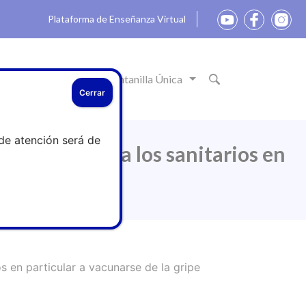
Plataforma de Enseñanza Virtual
ón
Actualidad
Ventanilla Única
Cerrar
de atención será de
en general y a los sanitarios en
s en particular a vacunarse de la gripe