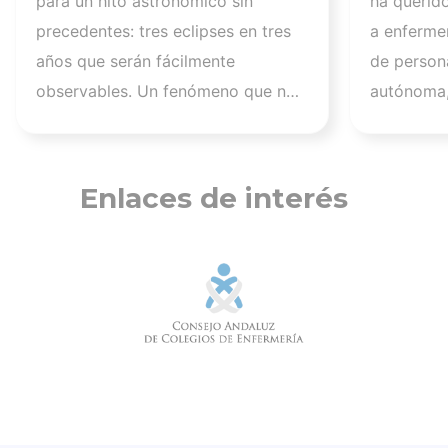
para un hito astronómico sin
ha querid
retinopatía solar es el
los afec
precedentes: tres eclipses en tres
a enferme
mayor de los peligros
migrato
años que serán fácilmente
de persona
recuerd
observables. Un fenómeno que no
autónoma,
de cuid
se repetirá en los próximos
a más de 1
profesi
siglos y cuya observación, además
migrantes
de fascinante, presenta altos
nuestra a
Enlaces de interés
riesgos de seguridad visual y la
aquellos q
diferencia entre un recuerdo
han trabaj
insuperable y una lesión
personas 
irreversible. El mayor de los
tener una 
peligros al asistir a un eclipse es la
estos mom
retinopatía solar, una quemadura
Pérez Ray
fotoquímica indolora, cuyo daño es
Desde el 
invisible y no tiene cura. Otros
Ceuta ya 