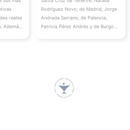
e sus más
Santa Cruz de Tenerife, Natalia
desarrollo de la profesión
tivas
Rodríguez Novo; de Madrid, Jorge
en los próximos años
des reales
Andrada Serrano; de Palencia,
a. Además,
Patricia Pérez Andrés y de Burgos,
 que este
Raúl Soto Cámara se incorporan a
la Comisión Ejecutiva en los cargos
.600
de vicepresidenta I, vicepresidente
un
II, vicepresidenta III y vicesecretario
tivo y
general, respectivamente. Por su
d
parte, Sara Herrero Jaén, vocal el
 de ISFOS
Colegio de Enfermería de Madrid,
stro
será la nueva secretaria general del
mación
CGE. El Pleno y la Comisión
neada con
Ejecutiva del Consejo General de
profesión
Enfermería arrancan su mandato