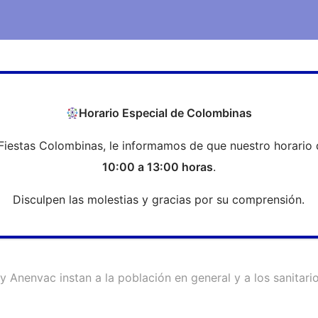
COEH
Transparencia
Formación
Profesi
Horario Especial de Colombinas
Fiestas Colombinas, le informamos de que nuestro horario 
 y Anenvac instan a la población 
10:00 a 13:00 horas
.
e
Disculpen las molestias y gracias por su comprensión.
 Anenvac instan a la población en general y a los sanitario