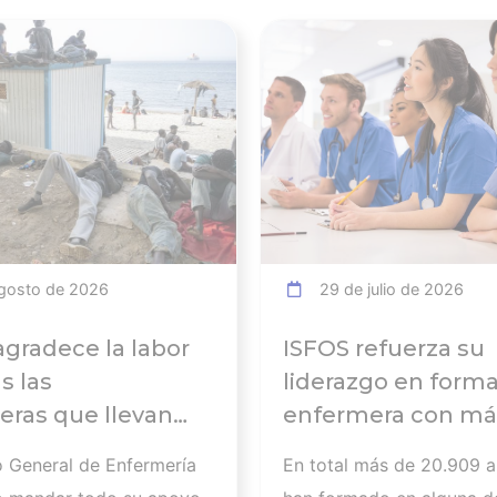
Ver noticia
gosto de 2026
29 de julio de 2026
agradece la labor
ISFOS refuerza su
s las
liderazgo en form
ras que llevan
enfermera con má
abajando para
20.000
o General de Enfermería
En total más de 20.909 
 a
alumnos formados