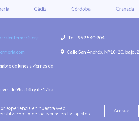
n problema de colapso y
enfermera”, ha señalado P
ería
Cádiz
Córdoba
Granada
alma a la población en
Fernández, directora de 
mentos.
quien subraya que “hemo
 de agosto de 2026.- El
conseguido ampliar nues
Tel.: 959 540 904
eralenfermeria.org
eneral de
alcance sin perder la
Calle San Andrés, Nº18-20, bajo, 
fermeria.com
iembre de lunes a viernes de
ueves de 9h a 14h y de 17h a
jor experiencia en nuestra web.
Aceptar
Política de privac
 utilizamos o desactivarlas en los
ajustes
.