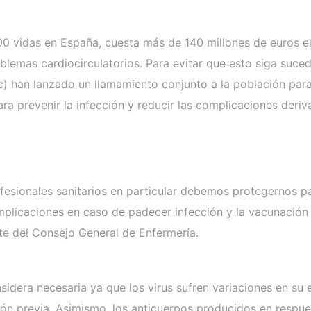
00 vidas en España, cuesta más de 140 millones de euros e
lemas cardiocirculatorios. Para evitar que esto siga suced
) han lanzado un llamamiento conjunto a la población para
ra prevenir la infección y reducir las complicaciones der
rofesionales sanitarios en particular debemos protegernos 
plicaciones en caso de padecer infección y la vacunación e
te del Consejo General de Enfermería.
dera necesaria ya que los virus sufren variaciones en su 
ión previa. Asimismo, los anticuerpos producidos en respue