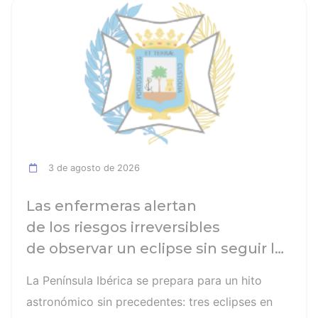
ia
Ver noticia
3 de agosto de 2026
Las enfermeras alertan
de los riesgos irreversibles
de observar un eclipse sin seguir las
recomendaciones: la retinopatía
La Península Ibérica se prepara para un hito
solar es el mayor de los peligros
astronómico sin precedentes: tres eclipses en