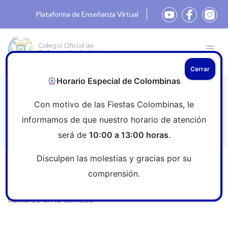
Plataforma de Enseñanza Virtual
Cerrar
Horario Especial de Colombinas
¿El hospital del futuro?: un informe
Con motivo de las Fiestas Colombinas, le
analiza cómo afrontar la digitalización
informamos de que nuestro horario de atención
y los cambios en la sanidad
será de
10:00 a 13:00 horas
.
Disculpen las molestias y gracias por su
Inicio
»
Sala de prensa
»
¿El hospital del futuro?: un
comprensión.
informe analiza cómo afrontar la digitalización y los
cambios en la sanidad