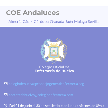
COE Andaluces
Almería
Cádiz
Córdoba
Granada
Jaén
Málaga
Sevilla
colegiodehuelva@consejogeneralenfermeria.org
secretariahuelva@colegioenfermeria.com
Del 01 de junio al 30 de septiembre de lunes a viernes de 09h a