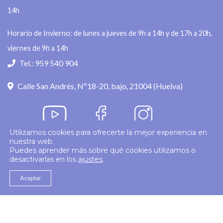
14h
Horario de Invierno: de lunes a jueves de 9h a 14h y de 17h a 20h,
viernes de 9h a 14h
Tel.: 959 540 904
Calle San Andrés, Nº18-20, bajo, 21004 (Huelva)
Utilizamos cookies para ofrecerte la mejor experiencia en
nuestra web.
Política de privacidad
Puedes aprender más sobre qué cookies utilizamos o
desactivarlas en los
ajustes
.
© 2026
Colegio Enfermería Huelva
Politica de Cookies
Aviso Legal
Aceptar