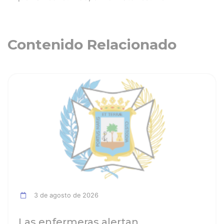
Contenido Relacionado
ia
Ver noticia
3 de agosto de 2026
Las enfermeras alertan