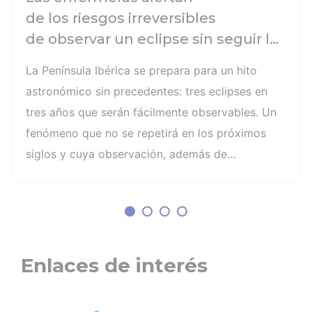
de los riesgos irreversibles
de observar un eclipse sin seguir las
recomendaciones: la retinopatía
La Península Ibérica se prepara para un hito
solar es el mayor de los peligros
astronómico sin precedentes: tres eclipses en
tres años que serán fácilmente observables. Un
fenómeno que no se repetirá en los próximos
siglos y cuya observación, además de
fascinante, presenta altos riesgos de seguridad
visual y la diferencia entre un recuerdo
insuperable y una lesión irreversible. El mayor
de los peligros al asistir a un eclipse es la
retinopatía solar, una quemadura fotoquímica
Enlaces de interés
indolora, cuyo daño es invisible y no
tiene cura. Otros riesgos son la lesión