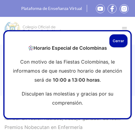
Plataforma de Enseñanza Virtual
Cerrar
Horario Especial de Colombinas
El sellado del punto de punción
Con motivo de las Fiestas Colombinas, le
lumbar en recién nacidos, trabajo
informamos de que nuestro horario de atención
ganador de los Premios Nobecutan en
será de
10:00 a 13:00 horas
.
Enfermería
Disculpen las molestias y gracias por su
comprensión.
Inicio
»
Sala de prensa
»
El sellado del punto de punción
lumbar en recién nacidos, trabajo ganador de los
Premios Nobecutan en Enfermería