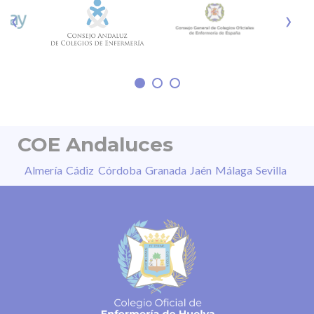
fotoquímica de la retina, la pérdida parcial o
‹
›
irreversible de la visión, distorsión de las
imágenes, daño permanente en segundos o
sensibilidad a la luz, entre otros. “La
COE Andaluces
Almería
Cádiz
Córdoba
Granada
Jaén
Málaga
Sevilla