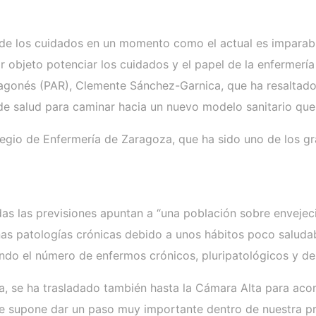
y de los cuidados en un momento como el actual es imparabl
r objeto potenciar los cuidados y el papel de la enfermería
Aragonés (PAR), Clemente Sánchez-Garnica, que ha resaltado
de salud para caminar hacia un nuevo modelo sanitario que 
legio de Enfermería de Zaragoza, que ha sido uno de los g
as las previsiones apuntan a “una población sobre envejec
 patologías crónicas debido a unos hábitos poco saludable
endo el número de enfermos crónicos, pluripatológicos y de
a, se ha trasladado también hasta la Cámara Alta para acom
 supone dar un paso muy importante dentro de nuestra pro