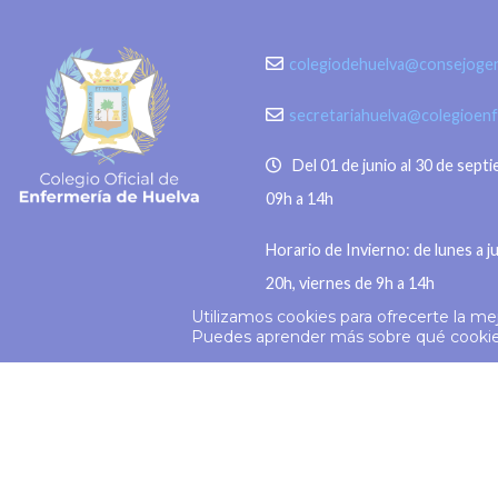
de las imágenes, daño permanente
Madrid, 3
en segundos o sensibilidad a la luz,
colegiodehuelva@consejogen
Consejo G
entre otros. “La
secretariahuelva@colegioen
Del 01 de junio al 30 de sept
09h a 14h
Horario de Invierno: de lunes a j
20h, viernes de 9h a 14h
Utilizamos cookies para ofrecerte la me
© 2026
Colegio Enfermería Huelva
Puedes aprender más sobre qué cookies