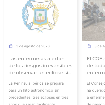
3 de agosto de 2026
3 de a
Las enfermeras alertan
El CGE 
de los riesgos irreversibles
de toda
de observar un eclipse sin
enferme
seguir las
días tr
La Península Ibérica se prepara
El Consej
recomendaciones: la
atender
para un hito astronómico sin
ha querid
retinopatía solar es el
los afec
precedentes: tres eclipses en tres
a enferme
mayor de los peligros
migrato
años que serán fácilmente
de persona