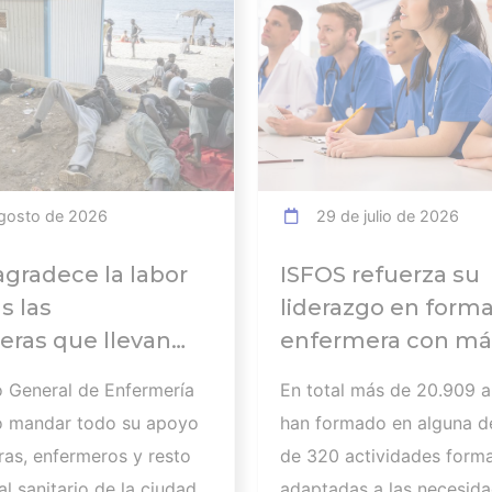
gosto de 2026
29 de julio de 2026
agradece la labor
ISFOS refuerza su
s las
liderazgo en form
ras que llevan
enfermera con má
abajando para
20.000
o General de Enfermería
En total más de 20.909 
 a
alumnos formados
o mandar todo su apoyo
han formado en alguna d
tados de la crisis
curso 2025-2026
ras, enfermeros y resto
de 320 actividades forma
ria de Ceuta y
l sanitario de la ciudad
adaptadas a las necesida