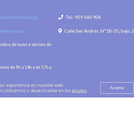
 de agosto de 2026.- El
conseguido ampliar nues
Tel.: 959 540 904
eralenfermeria.org
eneral de
alcance sin perder la
Calle San Andrés, Nº18-20, bajo, 
fermeria.com
iembre de lunes a viernes de
ueves de 9h a 14h y de 17h a
jor experiencia en nuestra web.
Aceptar
Política de privac
 utilizamos o desactivarlas en los
ajustes
.