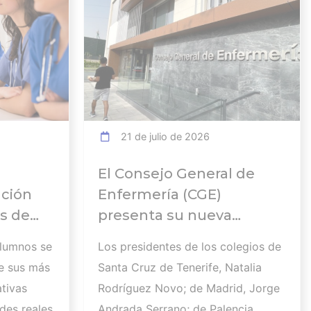
21 de julio de 2026
El Consejo General de
ación
Enfermería (CGE)
s de
presenta su nueva
Comisión Ejecutiva y el
alumnos se
Los presidentes de los colegios de
 en el
Pleno que lucharán por el
e sus más
Santa Cruz de Tenerife, Natalia
desarrollo de la profesión
tivas
Rodríguez Novo; de Madrid, Jorge
en los próximos años
des reales
Andrada Serrano; de Palencia,