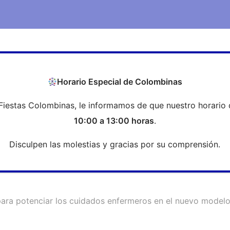
COEH
Transparencia
Formación
Profesi
Horario Especial de Colombinas
Fiestas Colombinas, le informamos de que nuestro horario 
a para potenciar los cuidados en
10:00 a 13:00 horas
.
Disculpen las molestias y gracias por su comprensión.
para potenciar los cuidados enfermeros en el nuevo modelo