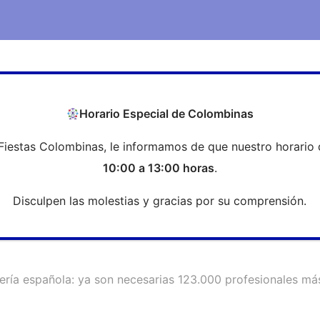
COEH
Transparencia
Formación
Profesi
Horario Especial de Colombinas
Fiestas Colombinas, le informamos de que nuestro horario 
rmería española: ya son necesari
10:00 a 13:00 horas
.
Disculpen las molestias y gracias por su comprensión.
ería española: ya son necesarias 123.000 profesionales más