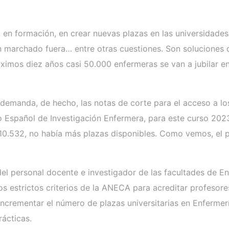
s, en formación, en crear nuevas plazas en las universidade
han marchado fuera… entre otras cuestiones. Son soluciones
óximos diez años casi 50.000 enfermeras se van a jubilar en
emanda, de hecho, las notas de corte para el acceso a los
 Español de Investigación Enfermera, para este curso 2023/
n 10.532, no había más plazas disponibles. Como vemos, el
del personal docente e investigador de las facultades de E
los estrictos criterios de la ANECA para acreditar profesor
crementar el número de plazas universitarias en Enfermerí
rácticas.