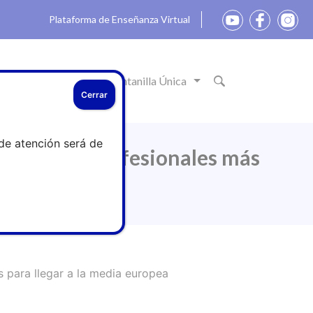
Plataforma de Enseñanza Virtual
ón
Actualidad
Ventanilla Única
Cerrar
de atención será de
as 123.000 profesionales más
 para llegar a la media europea