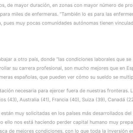
os, de mayor duración, en zonas con mayor número de prof
 para miles de enfermeras. “También lo es para las enferme
, pues muy pocas comunidades autónomas tienen vinculado e
abajar a otro país, donde “las condiciones laborales que se
rrollar su carrera profesional, son mucho mejores que en E
rmeras españolas, que pueden ver cómo su sueldo se multipl
ación necesaria para ejercer fuera de nuestras fronteras. 
s (43), Australia (41), Francia (40), Suiza (39), Canadá (22)
stán muy solicitadas en los países más desarrollados del 
ero ello nos está haciendo perder capital humano muy prepa
ca de mejores condiciones, con lo que toda la inversión en