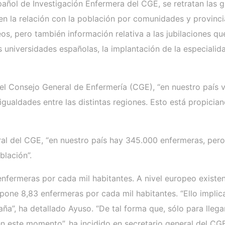
pañol de Investigación Enfermera del CGE, se retratan las g
n la relación con la población por comunidades y provinci
s, pero también información relativa a las jubilaciones que
s universidades españolas, la implantación de la especialid
el Consejo General de Enfermería (CGE), “en nuestro país
gualdades entre las distintas regiones. Esto está propici
al del CGE, “en nuestro país hay 345.000 enfermeras, pero
blación”.
3 enfermeras por cada mil habitantes. A nivel europeo exist
pone 8,83 enfermeras por cada mil habitantes. “Ello implic
a”, ha detallado Ayuso. “De tal forma que, sólo para llega
 este momento”, ha incidido en secretario general del CG