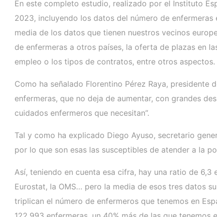
En este completo estudio, realizado por el Instituto Es
2023, incluyendo los datos del número de enfermeras e
media de los datos que tienen nuestros vecinos europeo
de enfermeras a otros países, la oferta de plazas en la
empleo o los tipos de contratos, entre otros aspectos.
Como ha señalado Florentino Pérez Raya, presidente d
enfermeras, que no deja de aumentar, con grandes desi
cuidados enfermeros que necesitan”.
Tal y como ha explicado Diego Ayuso, secretario gener
por lo que son esas las susceptibles de atender a la po
Así, teniendo en cuenta esa cifra, hay una ratio de 6,
Eurostat, la OMS… pero la media de esos tres datos su
triplican el número de enfermeros que tenemos en Españ
122.993 enfermeras, un 40% más de las que tenemos en