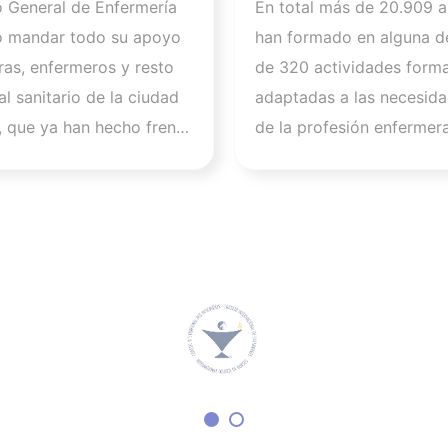
o General de Enfermería
En total más de 20.909 
 a
alumnos formados
o mandar todo su apoyo
han formado en alguna d
tados de la crisis
curso 2025-2026
ras, enfermeros y resto
de 320 actividades forma
ria de Ceuta y
l sanitario de la ciudad
adaptadas a las necesida
a la importancia
 que ya han hecho frente
de la profesión enfermer
ar a los
.600 asistencias a
las previsiones apuntan a
onales
. “Queremos expresar
2026 se cerrará con 625
dmiración por todos
actividades y más de 34
ue, sin perder la calma,
alumnos, lo que supone 
ado para que todas las
importante salto cuantita
afectadas hayan podido
cualitativo en su activida
atención de calidad en
formativa. “La evolución
entos”, afirma Florentino
en este curso refleja nue
a, presidente del CGE.
compromiso con una for
Colegio de Enfermería de
accesible, rigurosa y ali