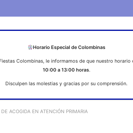
COEH
Transparencia
Formación
Profesi
Horario Especial de Colombinas
Fiestas Colombinas, le informamos de que nuestro horario 
A CONSULTA DE ACOGIDA EN 
10:00 a 13:00 horas
.
Disculpen las molestias y gracias por su comprensión.
DE ACOGIDA EN ATENCIÓN PRIMARIA