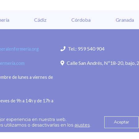
avisaron de que no
los retos actuales de la 
n problema de colapso y
enfermera”, ha señalado P
ería
Cádiz
Córdoba
Granada
alma a la población en
Fernández, directora de 
mentos.
quien subraya que “hemo
 de agosto de 2026.- El
conseguido ampliar nues
Tel.: 959 540 904
eralenfermeria.org
eneral de
alcance sin perder la
Calle San Andrés, Nº18-20, bajo, 
fermeria.com
iembre de lunes a viernes de
ueves de 9h a 14h y de 17h a
jor experiencia en nuestra web.
Aceptar
Política de privac
 utilizamos o desactivarlas en los
ajustes
.