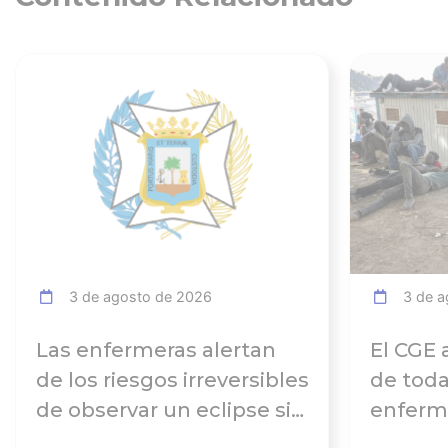
Ver noticia
3 de agosto de 2026
3 de a
Las enfermeras alertan
El CGE 
de los riesgos irreversibles
de toda
de observar un eclipse sin
enferme
seguir las
días tr