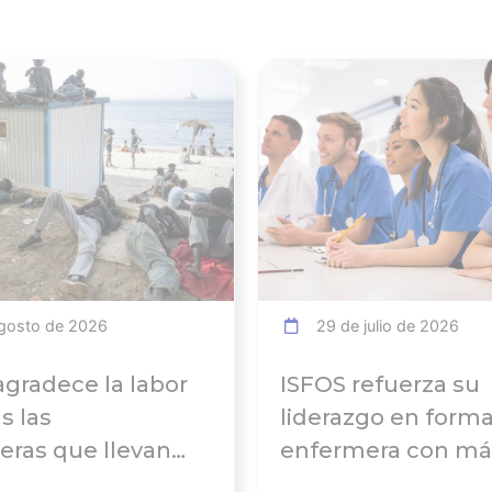
Ver noticia
gosto de 2026
29 de julio de 2026
agradece la labor
ISFOS refuerza su
s las
liderazgo en form
ras que llevan
enfermera con má
abajando para
20.000