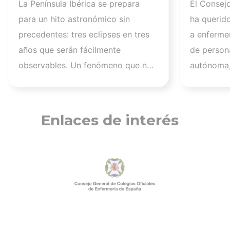
La Península Ibérica se prepara
El Consej
recomendaciones: la
atender
para un hito astronómico sin
ha querid
retinopatía solar es el
los afec
precedentes: tres eclipses en tres
a enferme
mayor de los peligros
migrato
años que serán fácilmente
de persona
recuerd
observables. Un fenómeno que no
autónoma,
de cuid
se repetirá en los próximos
a más de 1
profesi
siglos y cuya observación, además
migrantes
de fascinante, presenta altos
nuestra a
Enlaces de interés
riesgos de seguridad visual y la
aquellos q
diferencia entre un recuerdo
han trabaj
insuperable y una lesión
personas 
irreversible. El mayor de los
tener una 
peligros al asistir a un eclipse es la
estos mom
retinopatía solar, una quemadura
Pérez Ray
fotoquímica indolora, cuyo daño es
Desde el 