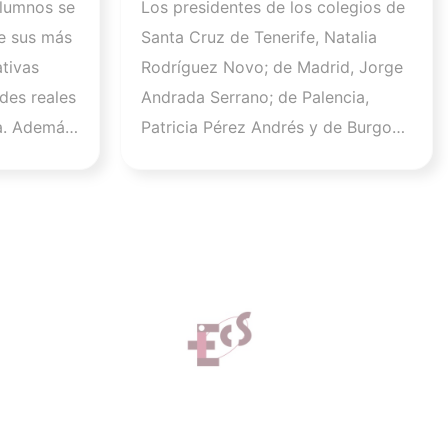
alumnos se
Los presidentes de los colegios de
 en el
Pleno que lucharán por el
e sus más
Santa Cruz de Tenerife, Natalia
desarrollo de la profesión
tivas
Rodríguez Novo; de Madrid, Jorge
en los próximos años
des reales
Andrada Serrano; de Palencia,
a. Además,
Patricia Pérez Andrés y de Burgos,
 que este
Raúl Soto Cámara se incorporan a
la Comisión Ejecutiva en los cargos
.600
de vicepresidenta I, vicepresidente
un
II, vicepresidenta III y vicesecretario
tivo y
general, respectivamente. Por su
d
parte, Sara Herrero Jaén, vocal el
 de ISFOS
Colegio de Enfermería de Madrid,
stro
será la nueva secretaria general del
mación
CGE. El Pleno y la Comisión
neada con
Ejecutiva del Consejo General de