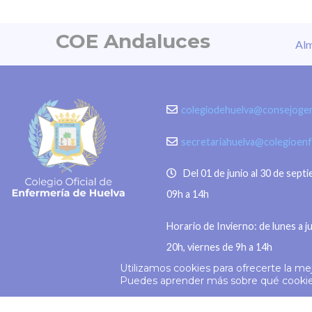
invisible y no tiene cura. Otros
Ceuta ya 
riesgos son la lesión fotoquímica
existía u
COE Andaluces
Alm
de la retina, la pérdida parcial o
pidieron c
irreversible de la visión, distorsión
estos mo
de las imágenes, daño permanente
Madrid, 3
en segundos o sensibilidad a la luz,
colegiodehuelva@consejogen
Consejo G
entre otros. “La
secretariahuelva@colegioen
Del 01 de junio al 30 de sept
09h a 14h
Horario de Invierno: de lunes a j
20h, viernes de 9h a 14h
Utilizamos cookies para ofrecerte la me
© 2026
Colegio Enfermería Huelva
Puedes aprender más sobre qué cookies