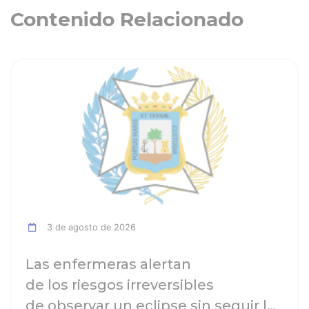
Contenido Relacionado
ia
Ver noticia
3 de agosto de 2026
Las enfermeras alertan
de los riesgos irreversibles
de observar un eclipse sin seguir las