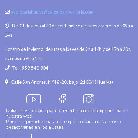
secretariahuelva@colegioenfermeria.com
Del 01 de junio al 30 de septiembre de lunes a viernes de 09h a
14h
Horario de Invierno: de lunes a jueves de 9h a 14h y de 17h a 20h,
viernes de 9h a 14h
Tel.: 959 540 904
Calle San Andrés, Nº18-20, bajo, 21004 (Huelva)
Utilizamos cookies para ofrecerte la mejor experiencia en
nuestra web.
Política de privacidad
Puedes aprender más sobre qué cookies utilizamos o
desactivarlas en los
ajustes
.
© 2026
Colegio Enfermería Huelva
Politica de Cookies