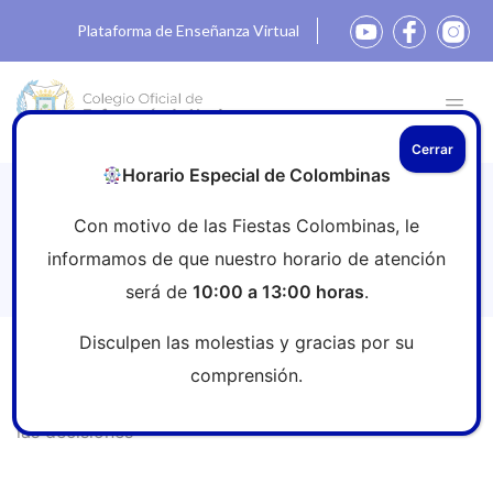
Plataforma de Enseñanza Virtual
Cerrar
Horario Especial de Colombinas
Enfermeras en el Congreso: “La
Con motivo de las Fiestas Colombinas, le
profesión debe estar en los puestos
informamos de que nuestro horario de atención
donde se toman las decisiones”
será de
10:00 a 13:00 horas
.
Disculpen las molestias y gracias por su
Inicio
»
Sala de prensa
»
Enfermeras en el Congreso: “La
comprensión.
profesión debe estar en los puestos donde se toman
las decisiones”