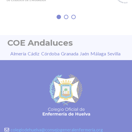
imágenes, daño permanente en segundos o
sensibilidad a la luz, entre otros. “La
COE Andaluces
Almería
Cádiz
Córdoba
Granada
Jaén
Málaga
Sevilla
colegiodehuelva@consejogeneralenfermeria.org