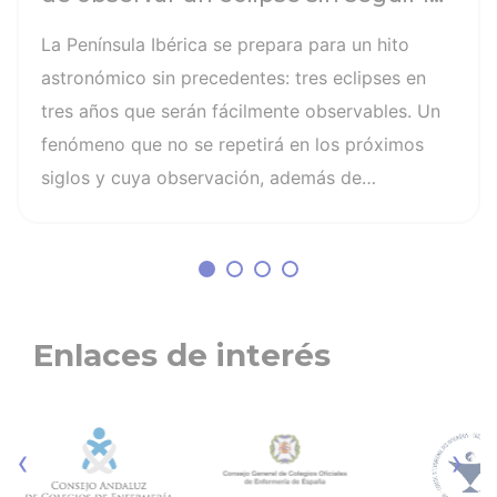
recomendaciones: la retinopatía
La Península Ibérica se prepara para un hito
solar es el mayor de los peligros
astronómico sin precedentes: tres eclipses en
tres años que serán fácilmente observables. Un
fenómeno que no se repetirá en los próximos
siglos y cuya observación, además de
fascinante, presenta altos riesgos de seguridad
visual y la diferencia entre un recuerdo
insuperable y una lesión irreversible. El mayor
de los peligros al asistir a un eclipse es la
retinopatía solar, una quemadura fotoquímica
Enlaces de interés
indolora, cuyo daño es invisible y no
tiene cura. Otros riesgos son la lesión
fotoquímica de la retina, la pérdida parcial o
‹
›
irreversible de la visión, distorsión de las