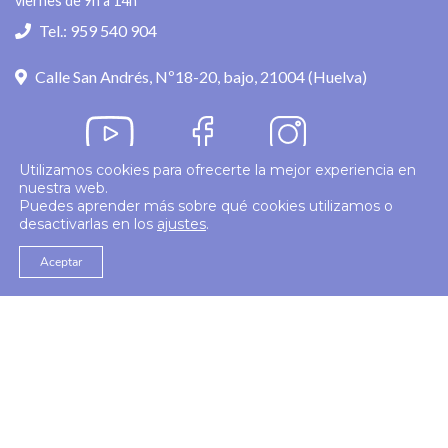
viernes de 9h a 14h
Tel.: 959 540 904
Calle San Andrés, Nº18-20, bajo, 21004 (Huelva)
Utilizamos cookies para ofrecerte la mejor experiencia en
nuestra web.
Política de privacidad
Puedes aprender más sobre qué cookies utilizamos o
desactivarlas en los
ajustes
.
© 2026
Colegio Enfermería Huelva
Politica de Cookies
Aviso Legal
Aceptar