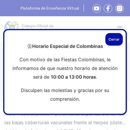
Plataforma de Enseñanza Virtual
Cerrar
Horario Especial de Colombinas
Enfermeras expertas alertan de las
Con motivo de las Fiestas Colombinas, le
bajas coberturas vacunales frente al
informamos de que nuestro horario de atención
herpes zóster debido a la fatiga tras el
será de
10:00 a 13:00 horas
.
COVID-19 y al aumento de los bulos
en internet
Disculpen las molestias y gracias por su
comprensión.
Inicio
»
Sala de prensa
»
Enfermeras expertas alertan de
las bajas coberturas vacunales frente al herpes zóster