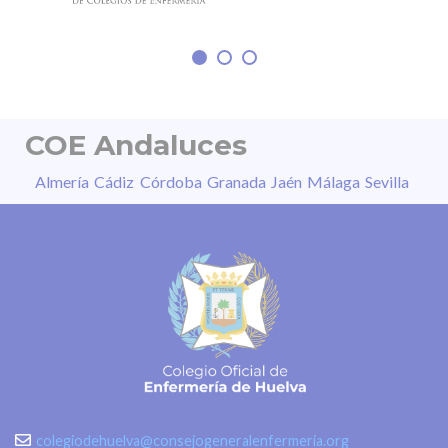
imágenes, daño permanente en segundos o
sensibilidad a la luz, entre otros. “La
COE Andaluces
Almería
Cádiz
Córdoba
Granada
Jaén
Málaga
Sevilla
colegiodehuelva@consejogeneralenfermeria.org