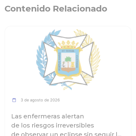
Contenido Relacionado
ia
Ver noticia
3 de agosto de 2026
Las enfermeras alertan
de los riesgos irreversibles
de observar un eclipse sin seguir las