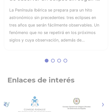
recomendaciones: la retinopatía
La Península Ibérica se prepara para un hito
solar es el mayor de los peligros
astronómico sin precedentes: tres eclipses en
tres años que serán fácilmente observables. Un
fenómeno que no se repetirá en los próximos
siglos y cuya observación, además de
fascinante, presenta altos riesgos de seguridad
visual y la diferencia entre un recuerdo
insuperable y una lesión irreversible. El mayor
de los peligros al asistir a un eclipse es la
retinopatía solar, una quemadura fotoquímica
Enlaces de interés
indolora, cuyo daño es invisible y no
tiene cura. Otros riesgos son la lesión
fotoquímica de la retina, la pérdida parcial o
‹
›
irreversible de la visión, distorsión de las