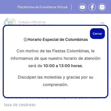
Plataforma de Enseñanza Virtual
Cerrar
Horario Especial de Colombinas
Expertos reclaman la puesta en
Con motivo de las Fiestas Colombinas, le
marcha de la consulta
informamos de que nuestro horario de atención
preconcepcional para reducir la tasa
será de
10:00 a 13:00 horas
.
de cesáreas
Disculpen las molestias y gracias por su
comprensión.
Inicio
»
Sala de prensa
»
Expertos reclaman la puesta en
marcha de la consulta preconcepcional para reducir la
tasa de cesáreas