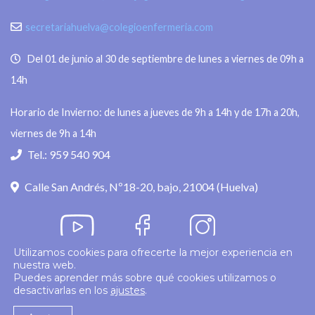
secretariahuelva@colegioenfermeria.com
Del 01 de junio al 30 de septiembre de lunes a viernes de 09h a
14h
Horario de Invierno: de lunes a jueves de 9h a 14h y de 17h a 20h,
viernes de 9h a 14h
Tel.: 959 540 904
Calle San Andrés, Nº18-20, bajo, 21004 (Huelva)
Utilizamos cookies para ofrecerte la mejor experiencia en
nuestra web.
Política de privacidad
Puedes aprender más sobre qué cookies utilizamos o
desactivarlas en los
ajustes
.
© 2026
Colegio Enfermería Huelva
Politica de Cookies