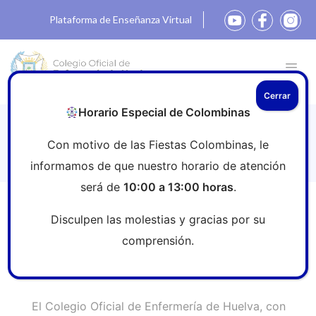
Plataforma de Enseñanza Virtual
Cerrar
Horario Especial de Colombinas
II PREMIO DE INVESTIGACIÓN
Con motivo de las Fiestas Colombinas, le
TRABAJO FIN DE MÁSTER (TFM)
informamos de que nuestro horario de atención
será de
10:00 a 13:00 horas
.
Inicio
»
Sala de prensa
»
II PREMIO DE INVESTIGACIÓN
Disculpen las molestias y gracias por su
TRABAJO FIN DE MÁSTER (TFM)
comprensión.
El Colegio Oficial de Enfermería de Huelva, con