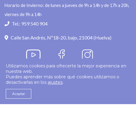
Horario de Invierno: de lunes a jueves de 9h a 14h y de 17h a 20h,
viernes de 9h a 14h
Tel.: 959 540 904
Calle San Andrés, Nº18-20, bajo, 21004 (Huelva)
Utilizamos cookies para ofrecerte la mejor experiencia en
nuestra web.
Política de privacidad
Puedes aprender más sobre qué cookies utilizamos o
desactivarlas en los
ajustes
.
© 2026
Colegio Enfermería Huelva
Politica de Cookies
Aviso Legal
Aceptar