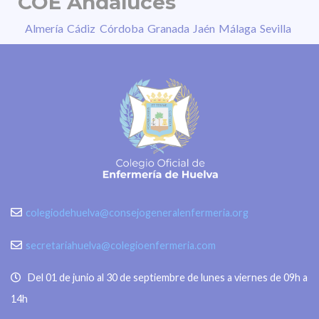
COE Andaluces
Almería
Cádiz
Córdoba
Granada
Jaén
Málaga
Sevilla
colegiodehuelva@consejogeneralenfermeria.org
secretariahuelva@colegioenfermeria.com
Del 01 de junio al 30 de septiembre de lunes a viernes de 09h a
14h