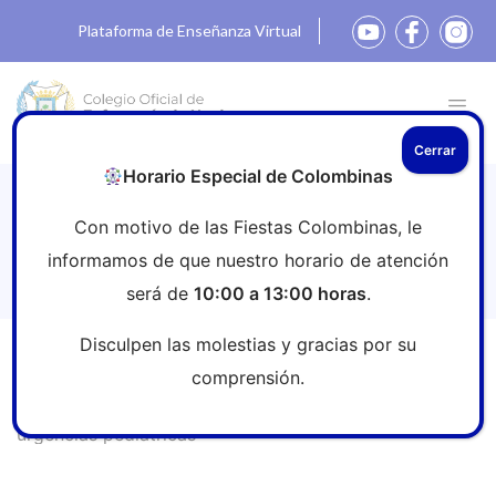
Plataforma de Enseñanza Virtual
Cerrar
Horario Especial de Colombinas
Inmunización frente al VRS: nueva
Con motivo de las Fiestas Colombinas, le
esperanza ante un virus que pone en
informamos de que nuestro horario de atención
jaque las urgencias pediátricas
será de
10:00 a 13:00 horas
.
Disculpen las molestias y gracias por su
Inicio
»
Sala de prensa
»
Inmunización frente al VRS:
comprensión.
nueva esperanza ante un virus que pone en jaque las
urgencias pediátricas