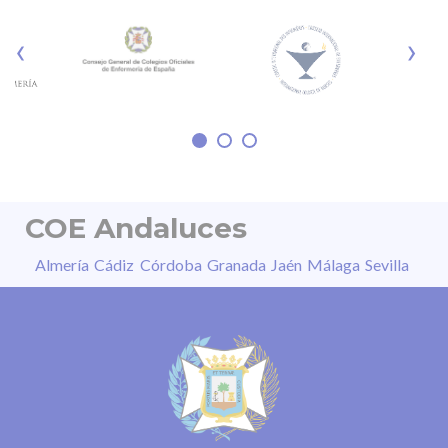
tiene cura. Otros riesgos son la lesión
fotoquímica de la retina, la pérdida parcial o
‹
›
irreversible de la visión, distorsión de las
imágenes, daño permanente en segundos o
sensibilidad a la luz, entre otros. “La
COE Andaluces
Almería
Cádiz
Córdoba
Granada
Jaén
Málaga
Sevilla