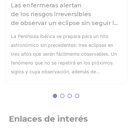
Las enfermeras alertan
de los riesgos irreversibles
de observar un eclipse sin seguir las
recomendaciones: la retinopatía
La Península Ibérica se prepara para un hito
solar es el mayor de los peligros
astronómico sin precedentes: tres eclipses en
tres años que serán fácilmente observables. Un
fenómeno que no se repetirá en los próximos
siglos y cuya observación, además de
fascinante, presenta altos riesgos de seguridad
visual y la diferencia entre un recuerdo
insuperable y una lesión irreversible. El mayor
de los peligros al asistir a un eclipse es la
retinopatía solar, una quemadura fotoquímica
Enlaces de interés
indolora, cuyo daño es invisible y no