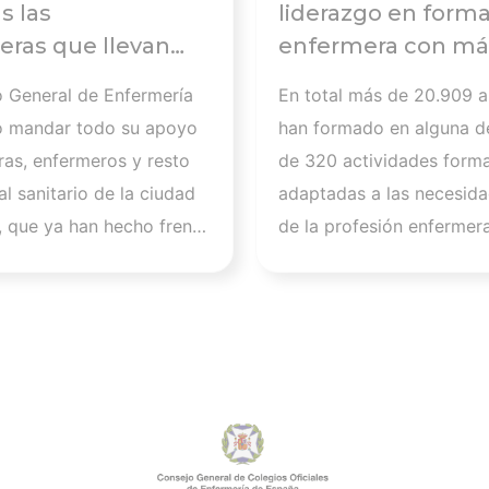
s las
liderazgo en form
ras que llevan
enfermera con má
abajando para
20.000
o General de Enfermería
En total más de 20.909 
 a
alumnos formados
o mandar todo su apoyo
han formado en alguna d
tados de la crisis
curso 2025-2026
ras, enfermeros y resto
de 320 actividades forma
ria de Ceuta y
l sanitario de la ciudad
adaptadas a las necesida
a la importancia
 que ya han hecho frente
de la profesión enfermer
ar a los
.600 asistencias a
las previsiones apuntan a
onales
. “Queremos expresar
2026 se cerrará con 625
dmiración por todos
actividades y más de 34
ue, sin perder la calma,
alumnos, lo que supone 
ado para que todas las
importante salto cuantita
afectadas hayan podido
cualitativo en su activida
atención de calidad en
formativa. “La evolución
entos”, afirma Florentino
en este curso refleja nue