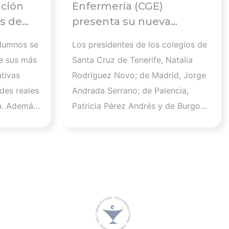
ación
Enfermería (CGE)
s de
presenta su nueva
Comisión Ejecutiva y el
alumnos se
Los presidentes de los colegios de
 en el
Pleno que lucharán por el
e sus más
Santa Cruz de Tenerife, Natalia
desarrollo de la profesión
tivas
Rodríguez Novo; de Madrid, Jorge
en los próximos años
des reales
Andrada Serrano; de Palencia,
a. Además,
Patricia Pérez Andrés y de Burgos,
 que este
Raúl Soto Cámara se incorporan a
la Comisión Ejecutiva en los cargos
.600
de vicepresidenta I, vicepresidente
un
II, vicepresidenta III y vicesecretario
tivo y
general, respectivamente. Por su
d
parte, Sara Herrero Jaén, vocal el
 de ISFOS
Colegio de Enfermería de Madrid,
stro
será la nueva secretaria general del