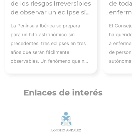
de los riesgos irreversibles
de toda
de observar un eclipse sin
enferme
seguir las
días tr
La Península Ibérica se prepara
El Consej
recomendaciones: la
atender
para un hito astronómico sin
ha querid
retinopatía solar es el
los afec
precedentes: tres eclipses en tres
a enferme
mayor de los peligros
migrato
años que serán fácilmente
de persona
recuerd
observables. Un fenómeno que no
autónoma,
de cuid
se repetirá en los próximos
a más de 1
profesi
siglos y cuya observación, además
migrantes
de fascinante, presenta altos
nuestra a
Enlaces de interés
riesgos de seguridad visual y la
aquellos q
diferencia entre un recuerdo
han trabaj
insuperable y una lesión
personas 
irreversible. El mayor de los
tener una 
peligros al asistir a un eclipse es la
estos mom