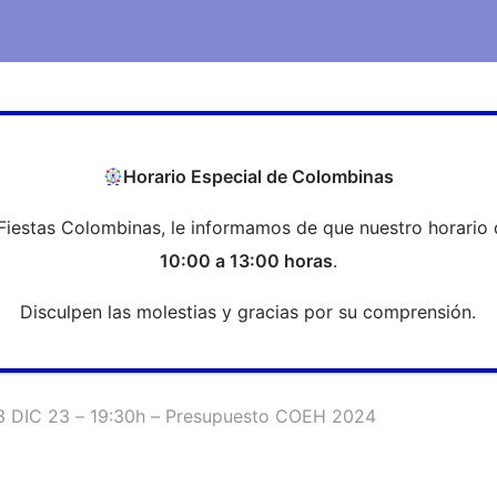
COEH
Transparencia
Formación
Profesi
Horario Especial de Colombinas
Fiestas Colombinas, le informamos de que nuestro horario 
ia COEH – 13 DIC 23 – 19:30h –
10:00 a 13:00 horas
.
Disculpen las molestias y gracias por su comprensión.
13 DIC 23 – 19:30h – Presupuesto COEH 2024