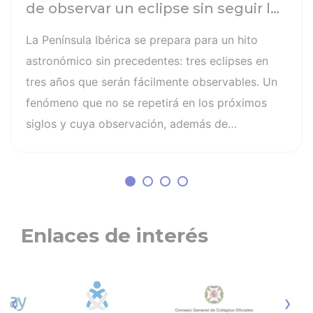
de observar un eclipse sin seguir las
recomendaciones: la retinopatía
La Península Ibérica se prepara para un hito
solar es el mayor de los peligros
astronómico sin precedentes: tres eclipses en
tres años que serán fácilmente observables. Un
fenómeno que no se repetirá en los próximos
siglos y cuya observación, además de
fascinante, presenta altos riesgos de seguridad
visual y la diferencia entre un recuerdo
insuperable y una lesión irreversible. El mayor
de los peligros al asistir a un eclipse es la
retinopatía solar, una quemadura fotoquímica
Enlaces de interés
indolora, cuyo daño es invisible y no
tiene cura. Otros riesgos son la lesión
fotoquímica de la retina, la pérdida parcial o
‹
›
irreversible de la visión, distorsión de las