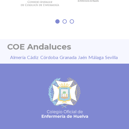
imágenes, daño permanente en segundos o
sensibilidad a la luz, entre otros. “La
COE Andaluces
Almería
Cádiz
Córdoba
Granada
Jaén
Málaga
Sevilla