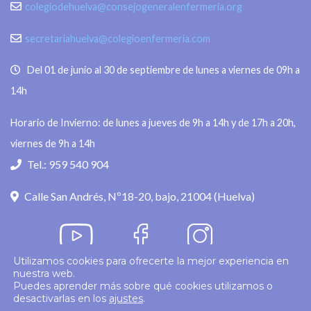
colegiodehuelva@consejogeneralenfermeria.org
secretariahuelva@colegioenfermeria.com
Del 01 de junio al 30 de septiembre de lunes a viernes de 09h a
14h
Horario de Invierno: de lunes a jueves de 9h a 14h y de 17h a 20h,
viernes de 9h a 14h
Tel.: 959 540 904
Calle San Andrés, Nº18-20, bajo, 21004 (Huelva)
Utilizamos cookies para ofrecerte la mejor experiencia en
nuestra web.
Política de privacidad
Puedes aprender más sobre qué cookies utilizamos o
desactivarlas en los
ajustes
.
© 2026
Colegio Enfermería Huelva
Politica de Cookies