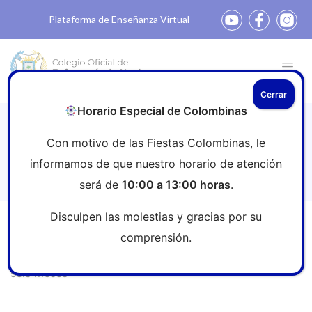
Plataforma de Enseñanza Virtual
Cerrar
Horario Especial de Colombinas
La campaña “Pregunta a tu enfermera”
Con motivo de las Fiestas Colombinas, le
logra más de 130 millones de impactos
informamos de que nuestro horario de atención
en seis meses
será de
10:00 a 13:00 horas
.
Disculpen las molestias y gracias por su
Inicio
»
Sala de prensa
»
La campaña “Pregunta a tu
comprensión.
enfermera” logra más de 130 millones de impactos en
seis meses