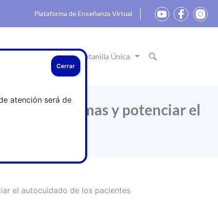
Plataforma de Enseñanza Virtual
ón
Actualidad
Ventanilla Única
Cerrar
de atención será de
a de los eczemas y potenciar el
iar el autocuidado de los pacientes