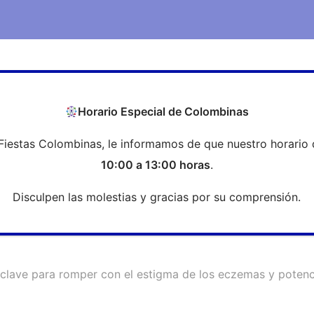
COEH
Transparencia
Formación
Profesi
Horario Especial de Colombinas
Fiestas Colombinas, le informamos de que nuestro horario 
, clave para romper con el estigm
10:00 a 13:00 horas
.
Disculpen las molestias y gracias por su comprensión.
clave para romper con el estigma de los eczemas y potenc