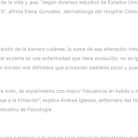
de la vida y que, “según diversos estudios de Estados Uni
 3%”, afirma Elena González, dermatóloga del Hospital Clíni
ración de la barrera cutánea, la suma de esa alteración in
 el eczema es una enfermedad que tiene evolución, no es ig
on bordes mal definidos que producen bastante picor y pue
re todo, se experimenta con mayor frecuencia en bebés y n
a a la irritación”, explica Andrea Iglesias, enfermera del 
studios de Psicología.
una patología a la que no se le otorga la importancia que