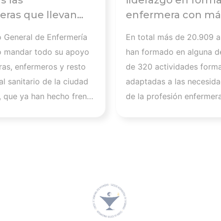
s las
liderazgo en form
ras que llevan
enfermera con má
abajando para
20.000
o General de Enfermería
En total más de 20.909 
 a
alumnos formados
o mandar todo su apoyo
han formado en alguna d
tados de la crisis
curso 2025-2026
ras, enfermeros y resto
de 320 actividades forma
ria de Ceuta y
l sanitario de la ciudad
adaptadas a las necesida
a la importancia
 que ya han hecho frente
de la profesión enfermer
ar a los
.600 asistencias a
las previsiones apuntan a
onales
. “Queremos expresar
2026 se cerrará con 625
dmiración por todos
actividades y más de 34
ue, sin perder la calma,
alumnos, lo que supone 
ado para que todas las
importante salto cuantita
afectadas hayan podido
cualitativo en su activida
atención de calidad en
formativa. “La evolución
entos”, afirma Florentino
en este curso refleja nue