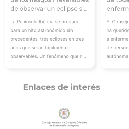
de los riesgos irreversibles
de toda
de observar un eclipse sin
enferme
seguir las
días tr
La Península Ibérica se prepara
El Consej
recomendaciones: la
atender
para un hito astronómico sin
ha querid
retinopatía solar es el
los afec
precedentes: tres eclipses en tres
a enferme
mayor de los peligros
migrato
años que serán fácilmente
de persona
recuerd
observables. Un fenómeno que no
autónoma,
de cuid
se repetirá en los próximos
a más de 1
profesi
siglos y cuya observación, además
migrantes
de fascinante, presenta altos
nuestra a
Enlaces de interés
riesgos de seguridad visual y la
aquellos q
diferencia entre un recuerdo
han trabaj
insuperable y una lesión
personas 
irreversible. El mayor de los
tener una 
peligros al asistir a un eclipse es la
estos mom