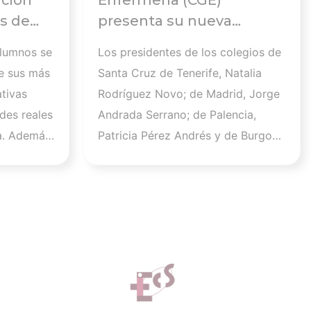
ación
Enfermería (CGE)
s de
presenta su nueva
Comisión Ejecutiva y el
alumnos se
Los presidentes de los colegios de
 en el
Pleno que lucharán por el
e sus más
Santa Cruz de Tenerife, Natalia
desarrollo de la profesión
tivas
Rodríguez Novo; de Madrid, Jorge
en los próximos años
des reales
Andrada Serrano; de Palencia,
a. Además,
Patricia Pérez Andrés y de Burgos,
 que este
Raúl Soto Cámara se incorporan a
la Comisión Ejecutiva en los cargos
.600
de vicepresidenta I, vicepresidente
un
II, vicepresidenta III y vicesecretario
tivo y
general, respectivamente. Por su
d
parte, Sara Herrero Jaén, vocal el
 de ISFOS
Colegio de Enfermería de Madrid,
stro
será la nueva secretaria general del