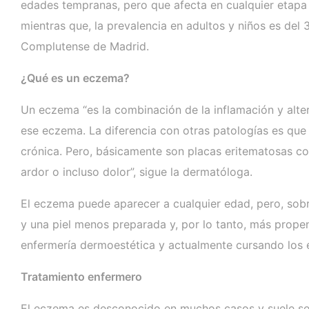
edades tempranas, pero que afecta en cualquier etapa 
mientras que, la prevalencia en adultos y niños es del
Complutense de Madrid.
¿Qué es un eczema?
Un eczema “es la combinación de la inflamación y alte
ese eczema. La diferencia con otras patologías es que
crónica. Pero, básicamente son placas eritematosas c
ardor o incluso dolor”, sigue la dermatóloga.
El eczema puede aparecer a cualquier edad, pero, sob
y una piel menos preparada y, por lo tanto, más propens
enfermería dermoestética y actualmente cursando los e
Tratamiento enfermero
El eczema es desconocido en muchos casos y suele ser 