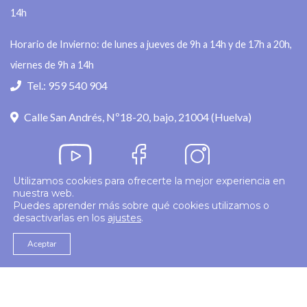
14h
Horario de Invierno: de lunes a jueves de 9h a 14h y de 17h a 20h,
viernes de 9h a 14h
Tel.: 959 540 904
Calle San Andrés, Nº18-20, bajo, 21004 (Huelva)
Utilizamos cookies para ofrecerte la mejor experiencia en
nuestra web.
Política de privacidad
Puedes aprender más sobre qué cookies utilizamos o
desactivarlas en los
ajustes
.
© 2026
Colegio Enfermería Huelva
Politica de Cookies
Aviso Legal
Aceptar