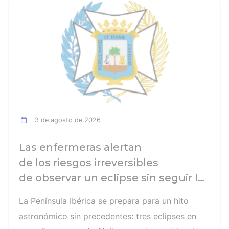
ia
Ver noticia
3 de agosto de 2026
Las enfermeras alertan
de los riesgos irreversibles
de observar un eclipse sin seguir las
recomendaciones: la retinopatía
La Península Ibérica se prepara para un hito
solar es el mayor de los peligros
astronómico sin precedentes: tres eclipses en