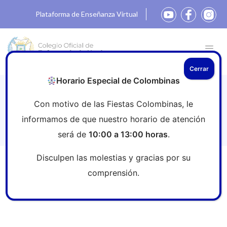
Plataforma de Enseñanza Virtual
Cerrar
Horario Especial de Colombinas
La Enfermería española, por un 2024
Con motivo de las Fiestas Colombinas, le
sin guerras y de respeto a los
informamos de que nuestro horario de atención
sanitarios
será de
10:00 a 13:00 horas
.
Disculpen las molestias y gracias por su
Inicio
»
Sala de prensa
»
La Enfermería española, por un
comprensión.
2024 sin guerras y de respeto a los sanitarios