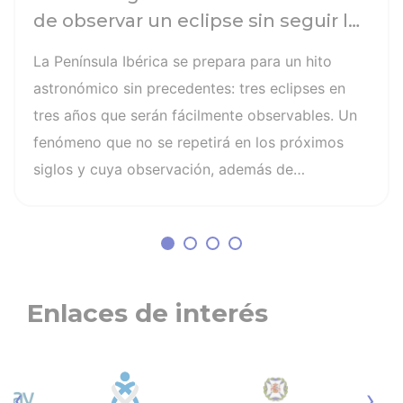
de observar un eclipse sin seguir las
recomendaciones: la retinopatía
La Península Ibérica se prepara para un hito
solar es el mayor de los peligros
astronómico sin precedentes: tres eclipses en
tres años que serán fácilmente observables. Un
fenómeno que no se repetirá en los próximos
siglos y cuya observación, además de
fascinante, presenta altos riesgos de seguridad
visual y la diferencia entre un recuerdo
insuperable y una lesión irreversible. El mayor
de los peligros al asistir a un eclipse es la
retinopatía solar, una quemadura fotoquímica
Enlaces de interés
indolora, cuyo daño es invisible y no
tiene cura. Otros riesgos son la lesión
fotoquímica de la retina, la pérdida parcial o
‹
›