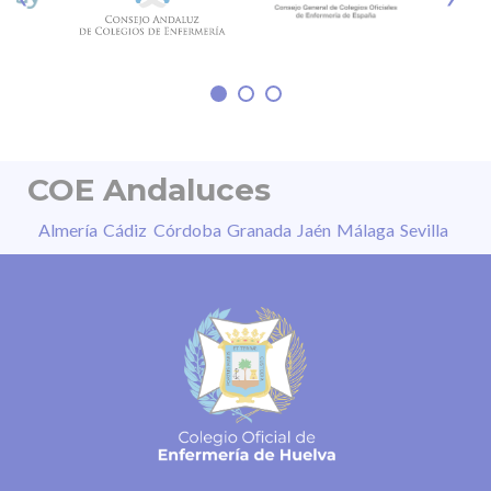
irreversible de la visión, distorsión de las
imágenes, daño permanente en segundos o
sensibilidad a la luz, entre otros. “La
COE Andaluces
Almería
Cádiz
Córdoba
Granada
Jaén
Málaga
Sevilla