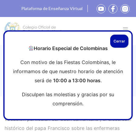
Plataforma de Enseñanza Virtual
Cerrar
Horario Especial de Colombinas
“La enfermería tiene una vocación
Con motivo de las Fiestas Colombinas, le
particular: ser buen samaritano”, el
informamos de que nuestro horario de atención
discurso histórico del papa Francisco
será de
10:00 a 13:00 horas
.
sobre las enfermeras
Disculpen las molestias y gracias por su
comprensión.
Inicio
»
Sala de prensa
»
“La enfermería tiene una
vocación particular: ser buen samaritano”, el discurso
histórico del papa Francisco sobre las enfermeras