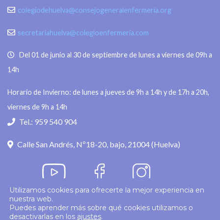
colegiodehuelva@consejogeneralenfermeria.org
secretariahuelva@colegioenfermeria.com
Del 01 de junio al 30 de septiembre de lunes a viernes de 09h a
14h
Horario de Invierno: de lunes a jueves de 9h a 14h y de 17h a 20h,
viernes de 9h a 14h
Tel.: 959 540 904
Calle San Andrés, Nº18-20, bajo, 21004 (Huelva)
Utilizamos cookies para ofrecerte la mejor experiencia en
nuestra web.
Política de privacidad
Puedes aprender más sobre qué cookies utilizamos o
desactivarlas en los
ajustes
.
© 2026
Colegio Enfermería Huelva
Politica de Cookies