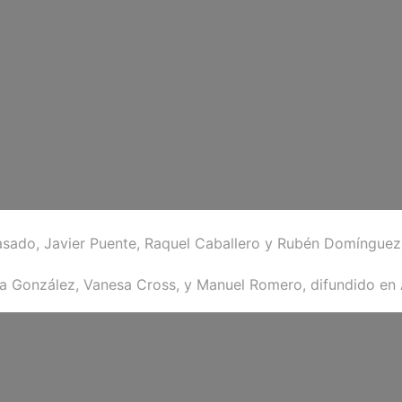
Casado, Javier Puente, Raquel Caballero y Rubén Domínguez,
rta González, Vanesa Cross, y Manuel Romero, difundido en