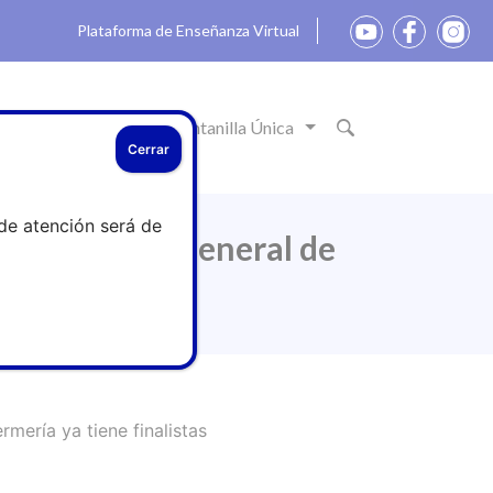
Plataforma de Enseñanza Virtual
ón
Actualidad
Ventanilla Única
Cerrar
de atención será de
 del Consejo General de
rmería ya tiene finalistas