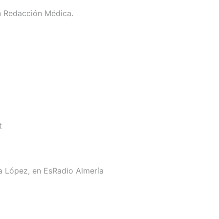
 en Redacción Médica.
st
ca López, en EsRadio Almería