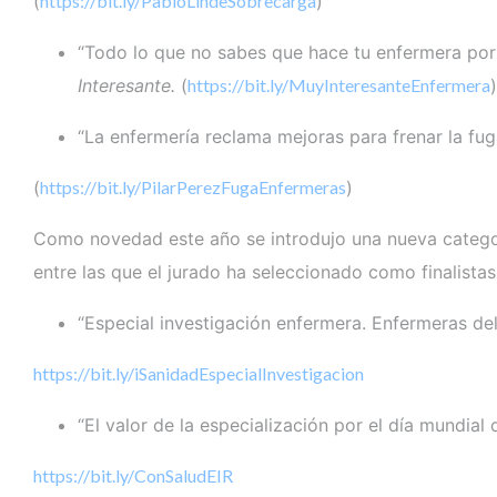
(
https://bit.ly/PabloLindeSobrecarga
)
“Todo lo que no sabes que hace tu enfermera por t
Interesante.
(
https://bit.ly/MuyInteresanteEnfermera
“La enfermería reclama mejoras para frenar la fug
(
https://bit.ly/PilarPerezFugaEnfermeras
)
Como novedad este año se introdujo una nueva categor
entre las que el jurado ha seleccionado como finalistas
“Especial investigación enfermera. Enfermeras del
https://bit.ly/iSanidadEspecialInvestigacion
“El valor de la especialización por el día mundial
https://bit.ly/ConSaludEIR