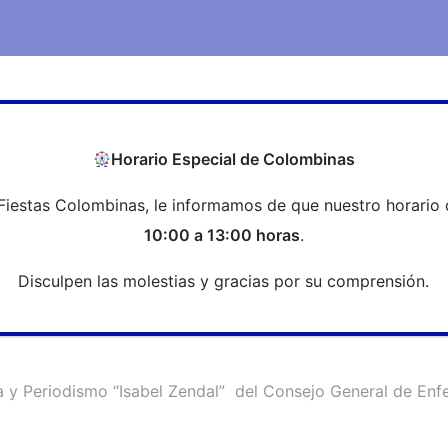
COEH
Transparencia
Formación
Profesi
Horario Especial de Colombinas
Fiestas Colombinas, le informamos de que nuestro horario 
ería y Periodismo “Isabel Zendal”
10:00 a 13:00 horas
.
Disculpen las molestias y gracias por su comprensión.
a y Periodismo “Isabel Zendal” del Consejo General de Enfe