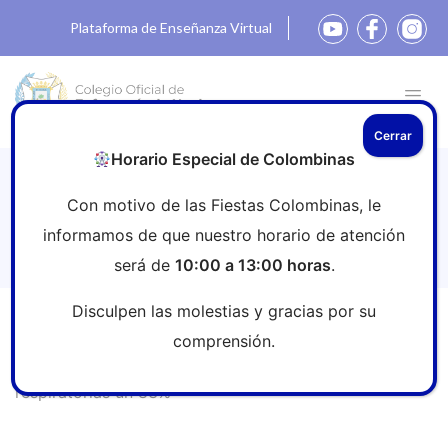
Plataforma de Enseñanza Virtual
Cerrar
Horario Especial de Colombinas
La inmunización frente al VRS
Con motivo de las Fiestas Colombinas, le
reducirá las hospitalizaciones por
informamos de que nuestro horario de atención
infecciones respiratorias un 83%
será de
10:00 a 13:00 horas
.
Disculpen las molestias y gracias por su
Inicio
»
Sala de prensa
»
La inmunización frente al VRS
comprensión.
reducirá las hospitalizaciones por infecciones
respiratorias un 83%