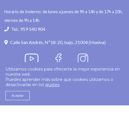
Horario de Invierno: de lunes a jueves de 9h a 14h y de 17h a 20h,
viernes de 9h a 14h
Tel.: 959 540 904
Calle San Andrés, Nº18-20, bajo, 21004 (Huelva)
Utilizamos cookies para ofrecerte la mejor experiencia en
nuestra web.
Política de privacidad
Puedes aprender más sobre qué cookies utilizamos o
desactivarlas en los
ajustes
.
© 2026
Colegio Enfermería Huelva
Politica de Cookies
Aviso Legal
Aceptar