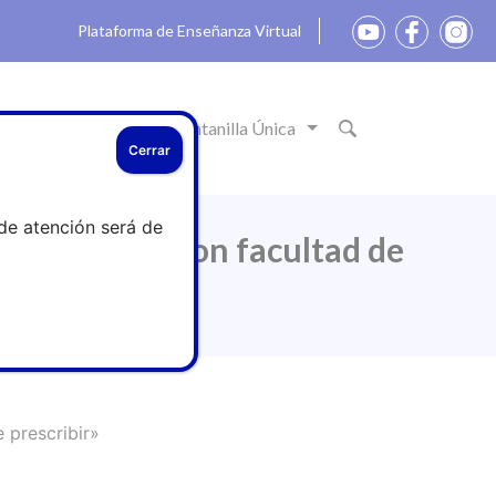
Plataforma de Enseñanza Virtual
ón
Actualidad
Ventanilla Única
Cerrar
de atención será de
ofesionales con facultad de
 prescribir»