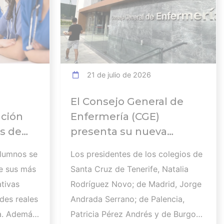
21 de julio de 2026
El Consejo General de
ación
Enfermería (CGE)
s de
presenta su nueva
Comisión Ejecutiva y el
alumnos se
Los presidentes de los colegios de
 en el
Pleno que lucharán por el
e sus más
Santa Cruz de Tenerife, Natalia
desarrollo de la profesión
tivas
Rodríguez Novo; de Madrid, Jorge
en los próximos años
des reales
Andrada Serrano; de Palencia,
a. Además,
Patricia Pérez Andrés y de Burgos,