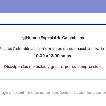
COEH
Transparencia
Formación
Profesi
Horario Especial de Colombinas
Fiestas Colombinas, le informamos de que nuestro horario 
ncluye a las enfermeras como «pr
10:00 a 13:00 horas
.
Disculpen las molestias y gracias por su comprensión.
luye a las enfermeras como «profesionales con facultad de