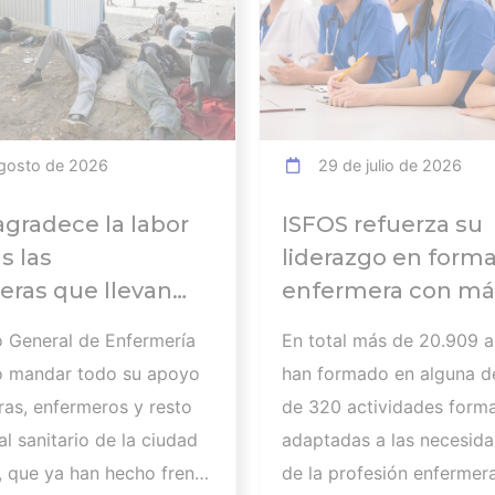
gosto de 2026
29 de julio de 2026
agradece la labor
ISFOS refuerza su
s las
liderazgo en form
ras que llevan
enfermera con má
abajando para
20.000
o General de Enfermería
En total más de 20.909 
 a
alumnos formados
o mandar todo su apoyo
han formado en alguna d
tados de la crisis
curso 2025-2026
ras, enfermeros y resto
de 320 actividades forma
ria de Ceuta y
l sanitario de la ciudad
adaptadas a las necesida
a la importancia
 que ya han hecho frente
de la profesión enfermer
ar a los