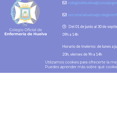
en segundos o sensibilidad a la luz,
colegiodehuelva@consejogen
Consejo G
entre otros. “La
secretariahuelva@colegioen
Del 01 de junio al 30 de sept
09h a 14h
Horario de Invierno: de lunes a j
20h, viernes de 9h a 14h
Utilizamos cookies para ofrecerte la me
© 2026
Colegio Enfermería Huelva
Puedes aprender más sobre qué cookies