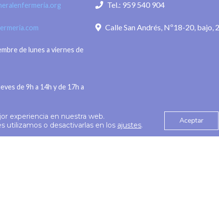
Tel.: 959 540 904
eralenfermeria.org
eneral de
alcance sin perder la
Calle San Andrés, Nº18-20, bajo, 
fermeria.com
iembre de lunes a viernes de
ueves de 9h a 14h y de 17h a
jor experiencia en nuestra web.
Aceptar
Política de privac
 utilizamos o desactivarlas en los
ajustes
.