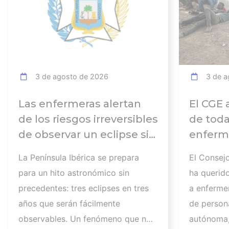
3 de agosto de 2026
3 de a
Las enfermeras alertan
El CGE 
de los riesgos irreversibles
de toda
de observar un eclipse sin
enferme
seguir las
días tr
La Península Ibérica se prepara
El Consej
recomendaciones: la
atender
para un hito astronómico sin
ha querid
retinopatía solar es el
los afec
precedentes: tres eclipses en tres
a enferme
mayor de los peligros
migrato
años que serán fácilmente
de persona
recuerd
observables. Un fenómeno que no
autónoma,
de cuid