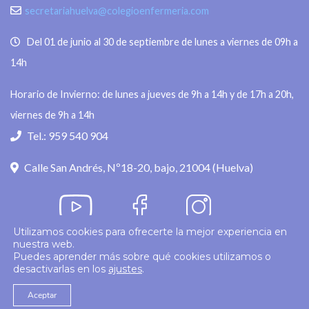
secretariahuelva@colegioenfermeria.com
Del 01 de junio al 30 de septiembre de lunes a viernes de 09h a
14h
Horario de Invierno: de lunes a jueves de 9h a 14h y de 17h a 20h,
viernes de 9h a 14h
Tel.: 959 540 904
Calle San Andrés, Nº18-20, bajo, 21004 (Huelva)
Utilizamos cookies para ofrecerte la mejor experiencia en
nuestra web.
Política de privacidad
Puedes aprender más sobre qué cookies utilizamos o
desactivarlas en los
ajustes
.
© 2026
Colegio Enfermería Huelva
Politica de Cookies
Aviso Legal
Aceptar