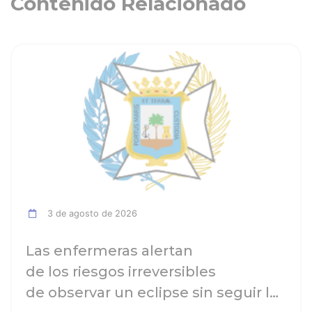
Contenido Relacionado
ia
Ver noticia
3 de agosto de 2026
Las enfermeras alertan
de los riesgos irreversibles
de observar un eclipse sin seguir las