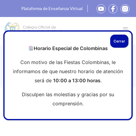
Plataforma de Enseñanza Virtual
Cerrar
Horario Especial de Colombinas
La OMS lanza su campaña por el Año
Con motivo de las Fiestas Colombinas, le
Internacional de las Enfermeras y
informamos de que nuestro horario de atención
Matronas
será de
10:00 a 13:00 horas
.
Disculpen las molestias y gracias por su
Inicio
»
Sala de prensa
»
La OMS lanza su campaña por
comprensión.
el Año Internacional de las Enfermeras y Matronas