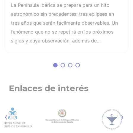
recomendaciones: la retinopatía
La Península Ibérica se prepara para un hito
solar es el mayor de los peligros
astronómico sin precedentes: tres eclipses en
tres años que serán fácilmente observables. Un
fenómeno que no se repetirá en los próximos
siglos y cuya observación, además de
fascinante, presenta altos riesgos de seguridad
visual y la diferencia entre un recuerdo
insuperable y una lesión irreversible. El mayor
de los peligros al asistir a un eclipse es la
retinopatía solar, una quemadura fotoquímica
Enlaces de interés
indolora, cuyo daño es invisible y no
tiene cura. Otros riesgos son la lesión
fotoquímica de la retina, la pérdida parcial o
‹
›
irreversible de la visión, distorsión de las
imágenes, daño permanente en segundos o