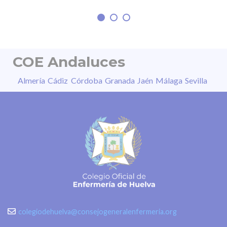
sensibilidad a la luz, entre otros. “La
COE Andaluces
Almería
Cádiz
Córdoba
Granada
Jaén
Málaga
Sevilla
colegiodehuelva@consejogeneralenfermeria.org