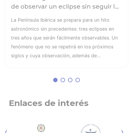
de observar un eclipse sin seguir las
recomendaciones: la retinopatía
La Península Ibérica se prepara para un hito
solar es el mayor de los peligros
astronómico sin precedentes: tres eclipses en
tres años que serán fácilmente observables. Un
fenómeno que no se repetirá en los próximos
siglos y cuya observación, además de
fascinante, presenta altos riesgos de seguridad
visual y la diferencia entre un recuerdo
insuperable y una lesión irreversible. El mayor
de los peligros al asistir a un eclipse es la
retinopatía solar, una quemadura fotoquímica
Enlaces de interés
indolora, cuyo daño es invisible y no
tiene cura. Otros riesgos son la lesión
fotoquímica de la retina, la pérdida parcial o
‹
›