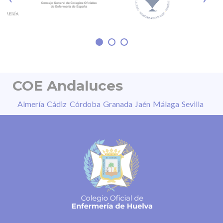
irreversible de la visión, distorsión de las
imágenes, daño permanente en segundos o
sensibilidad a la luz, entre otros. “La
COE Andaluces
Almería
Cádiz
Córdoba
Granada
Jaén
Málaga
Sevilla