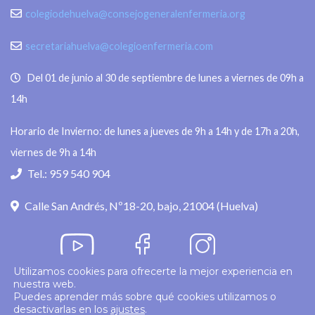
colegiodehuelva@consejogeneralenfermeria.org
secretariahuelva@colegioenfermeria.com
Del 01 de junio al 30 de septiembre de lunes a viernes de 09h a
14h
Horario de Invierno: de lunes a jueves de 9h a 14h y de 17h a 20h,
viernes de 9h a 14h
Tel.: 959 540 904
Calle San Andrés, Nº18-20, bajo, 21004 (Huelva)
Utilizamos cookies para ofrecerte la mejor experiencia en
nuestra web.
Política de privacidad
Puedes aprender más sobre qué cookies utilizamos o
desactivarlas en los
ajustes
.
© 2026
Colegio Enfermería Huelva
Politica de Cookies