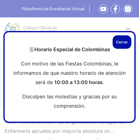
Plataforma de Enseñanza Virtual
Cerrar
Horario Especial de Colombinas
La Organización Colegial de
Con motivo de las Fiestas Colombinas, le
Enfermería aprueba por mayoría
informamos de que nuestro horario de atención
absoluta un incremento en sus fondos
será de
10:00 a 13:00 horas
.
para formación e investigación para
enfermeras
Disculpen las molestias y gracias por su
comprensión.
Inicio
»
Sala de prensa
»
La Organización Colegial de
Enfermería aprueba por mayoría absoluta un