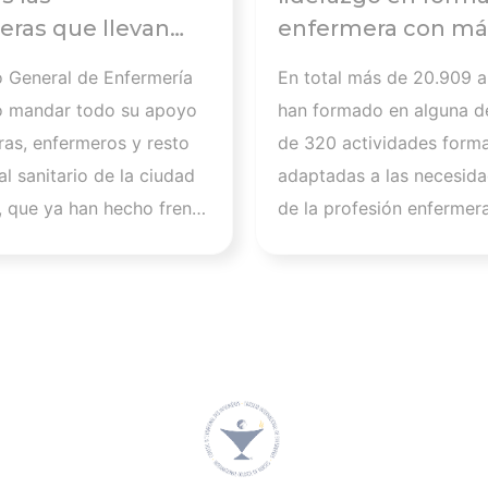
ras que llevan
enfermera con má
abajando para
20.000
o General de Enfermería
En total más de 20.909 
 a
alumnos formados
o mandar todo su apoyo
han formado en alguna d
tados de la crisis
curso 2025-2026
ras, enfermeros y resto
de 320 actividades forma
ria de Ceuta y
l sanitario de la ciudad
adaptadas a las necesida
a la importancia
 que ya han hecho frente
de la profesión enfermer
ar a los
.600 asistencias a
las previsiones apuntan a
onales
. “Queremos expresar
2026 se cerrará con 625
dmiración por todos
actividades y más de 34
ue, sin perder la calma,
alumnos, lo que supone 
ado para que todas las
importante salto cuantita
afectadas hayan podido
cualitativo en su activida
atención de calidad en
formativa. “La evolución
entos”, afirma Florentino
en este curso refleja nue