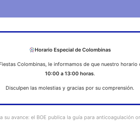
COEH
Transparencia
Formación
Profesi
Horario Especial de Colombinas
Fiestas Colombinas, le informamos de que nuestro horario 
inúa su avance: el BOE publica la
10:00 a 13:00 horas
.
Disculpen las molestias y gracias por su comprensión.
a su avance: el BOE publica la guía para anticoagulación or