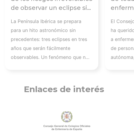
de observar un eclipse sin
enferme
seguir las
días tr
La Península Ibérica se prepara
El Consej
recomendaciones: la
atender
para un hito astronómico sin
ha querid
retinopatía solar es el
los afec
precedentes: tres eclipses en tres
a enferme
mayor de los peligros
migrato
años que serán fácilmente
de persona
recuerd
observables. Un fenómeno que no
autónoma,
de cuid
se repetirá en los próximos
a más de 1
profesi
siglos y cuya observación, además
migrantes
de fascinante, presenta altos
nuestra a
Enlaces de interés
riesgos de seguridad visual y la
aquellos q
diferencia entre un recuerdo
han trabaj
insuperable y una lesión
personas 
irreversible. El mayor de los
tener una 
peligros al asistir a un eclipse es la
estos mom