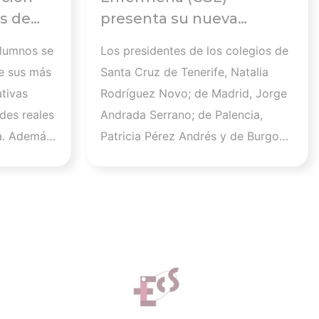
s de
presenta su nueva
Comisión Ejecutiva y el
alumnos se
Los presidentes de los colegios de
 en el
Pleno que lucharán por el
e sus más
Santa Cruz de Tenerife, Natalia
desarrollo de la profesión
tivas
Rodríguez Novo; de Madrid, Jorge
en los próximos años
des reales
Andrada Serrano; de Palencia,
a. Además,
Patricia Pérez Andrés y de Burgos,
 que este
Raúl Soto Cámara se incorporan a
la Comisión Ejecutiva en los cargos
.600
de vicepresidenta I, vicepresidente
un
II, vicepresidenta III y vicesecretario
tivo y
general, respectivamente. Por su
d
parte, Sara Herrero Jaén, vocal el
 de ISFOS
Colegio de Enfermería de Madrid,
stro
será la nueva secretaria general del