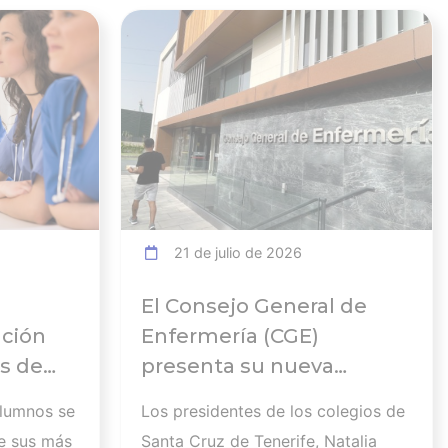
Ver noticia
Ver noticia
21 de julio de 2026
El Consejo General de
ación
Enfermería (CGE)
s de
presenta su nueva
Comisión Ejecutiva y el
alumnos se
Los presidentes de los colegios de
 en el
Pleno que lucharán por el
e sus más
Santa Cruz de Tenerife, Natalia