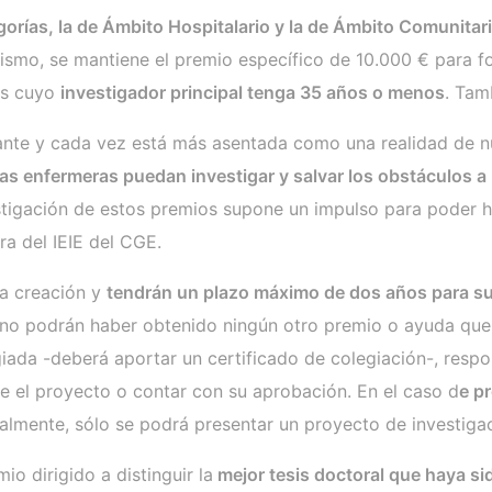
orías, la de Ámbito Hospitalario y la de Ámbito Comunitari
mo, se mantiene el premio específico de 10.000 € para fo
os cuyo
investigador principal tenga 35 años o menos
. Tam
nte y cada vez está más asentada como una realidad de nue
s enfermeras puedan investigar y salvar los obstáculos a 
estigación de estos premios supone un impulso para poder h
ra del IEIE del CGE.
va creación y
tendrán un plazo máximo de dos años para su
 no podrán haber obtenido ningún otro premio o ayuda que c
iada -deberá aportar un certificado de colegiación-, respon
ice el proyecto o contar con su aprobación. En el caso d
e p
almente, sólo se podrá presentar un proyecto de investiga
o dirigido a distinguir la
mejor tesis doctoral que haya sid