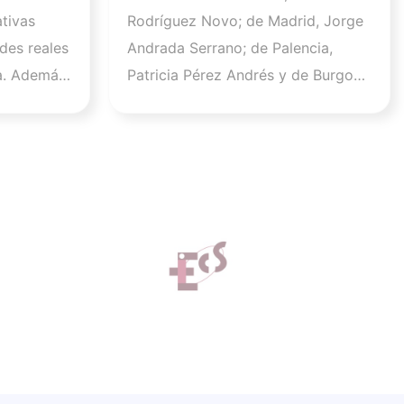
desarrollo de la profesión
tivas
Rodríguez Novo; de Madrid, Jorge
en los próximos años
des reales
Andrada Serrano; de Palencia,
a. Además,
Patricia Pérez Andrés y de Burgos,
 que este
Raúl Soto Cámara se incorporan a
la Comisión Ejecutiva en los cargos
.600
de vicepresidenta I, vicepresidente
un
II, vicepresidenta III y vicesecretario
tivo y
general, respectivamente. Por su
d
parte, Sara Herrero Jaén, vocal el
 de ISFOS
Colegio de Enfermería de Madrid,
stro
será la nueva secretaria general del
mación
CGE. El Pleno y la Comisión
neada con
Ejecutiva del Consejo General de
profesión
Enfermería arrancan su mandato
ilar
con una intensa agenda para