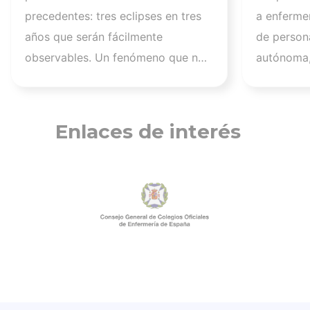
retinopatía solar es el
los afec
precedentes: tres eclipses en tres
a enferme
mayor de los peligros
migrato
años que serán fácilmente
de persona
recuerd
observables. Un fenómeno que no
autónoma,
de cuid
se repetirá en los próximos
a más de 1
profesi
siglos y cuya observación, además
migrantes
de fascinante, presenta altos
nuestra a
Enlaces de interés
riesgos de seguridad visual y la
aquellos q
diferencia entre un recuerdo
han trabaj
insuperable y una lesión
personas 
irreversible. El mayor de los
tener una 
peligros al asistir a un eclipse es la
estos mom
retinopatía solar, una quemadura
Pérez Ray
fotoquímica indolora, cuyo daño es
Desde el 
invisible y no tiene cura. Otros
Ceuta ya 
riesgos son la lesión fotoquímica
existía u