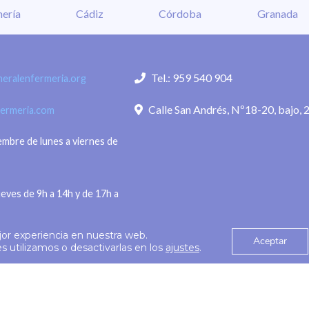
ería
Cádiz
Córdoba
Granada
alma a la población en
Fernández, directora de 
mentos.
quien subraya que “hemo
 de agosto de 2026.- El
conseguido ampliar nues
Tel.: 959 540 904
eralenfermeria.org
eneral de
alcance sin perder la
Calle San Andrés, Nº18-20, bajo, 
fermeria.com
iembre de lunes a viernes de
ueves de 9h a 14h y de 17h a
jor experiencia en nuestra web.
Aceptar
Política de privac
 utilizamos o desactivarlas en los
ajustes
.