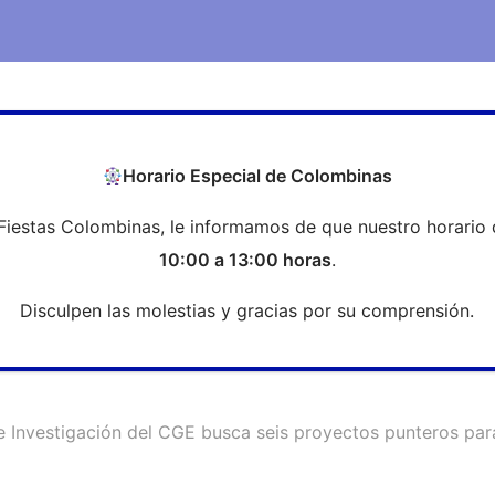
COEH
Transparencia
Formación
Profesi
Horario Especial de Colombinas
Fiestas Colombinas, le informamos de que nuestro horario 
 de Investigación del CGE busca se
10:00 a 13:00 horas
.
Disculpen las molestias y gracias por su comprensión.
e Investigación del CGE busca seis proyectos punteros par