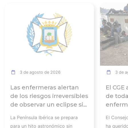
Ver noticia
3 de agosto de 2026
3 de a
Las enfermeras alertan
El CGE 
de los riesgos irreversibles
de toda
de observar un eclipse sin
enferme
seguir las
días tr
La Península Ibérica se prepara
El Consej
recomendaciones: la
atender
para un hito astronómico sin
ha querid