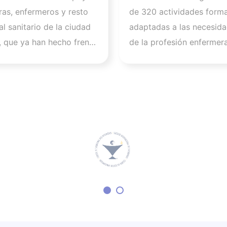
tados de la crisis
curso 2025-2026
ras, enfermeros y resto
de 320 actividades forma
ria de Ceuta y
l sanitario de la ciudad
adaptadas a las necesida
a la importancia
 que ya han hecho frente
de la profesión enfermer
ar a los
.600 asistencias a
las previsiones apuntan a
onales
. “Queremos expresar
2026 se cerrará con 625
dmiración por todos
actividades y más de 34
ue, sin perder la calma,
alumnos, lo que supone 
ado para que todas las
importante salto cuantita
afectadas hayan podido
cualitativo en su activida
atención de calidad en
formativa. “La evolución
entos”, afirma Florentino
en este curso refleja nue
a, presidente del CGE.
compromiso con una for
Colegio de Enfermería de
accesible, rigurosa y ali
avisaron de que no
los retos actuales de la 
n problema de colapso y
enfermera”, ha señalado P