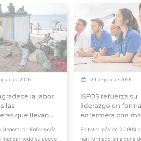
Ver noticia
gosto de 2026
29 de julio de 2026
agradece la labor
ISFOS refuerza su
s las
liderazgo en form
ras que llevan
enfermera con má
abajando para
20.000
o General de Enfermería
En total más de 20.909 
 a
alumnos formados
o mandar todo su apoyo
han formado en alguna d