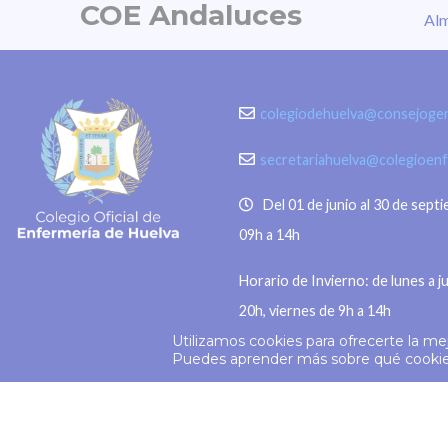
COE Andaluces
Alm
de la retina, la pérdida parcial o
pidieron c
irreversible de la visión, distorsión
estos mo
de las imágenes, daño permanente
Madrid, 3
en segundos o sensibilidad a la luz,
colegiodehuelva@consejogen
Consejo G
entre otros. “La
secretariahuelva@colegioen
Del 01 de junio al 30 de sept
09h a 14h
Horario de Invierno: de lunes a j
20h, viernes de 9h a 14h
Utilizamos cookies para ofrecerte la me
© 2026
Colegio Enfermería Huelva
Puedes aprender más sobre qué cookies