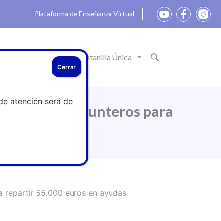
Plataforma de Enseñanza Virtual
ón
Actualidad
Ventanilla Única
Cerrar
de atención será de
is proyectos punteros para
a repartir 55.000 euros en ayudas