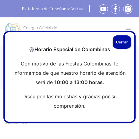
Plataforma de Enseñanza Virtual
Cerrar
Horario Especial de Colombinas
Las enfermeras apoyan la
Con motivo de las Fiestas Colombinas, le
obligatoriedad del uso de las
informamos de que nuestro horario de atención
mascarillas en centros sanitarios
será de
10:00 a 13:00 horas
.
Disculpen las molestias y gracias por su
Inicio
»
Sala de prensa
»
Las enfermeras apoyan la
comprensión.
obligatoriedad del uso de las mascarillas en centros
sanitarios