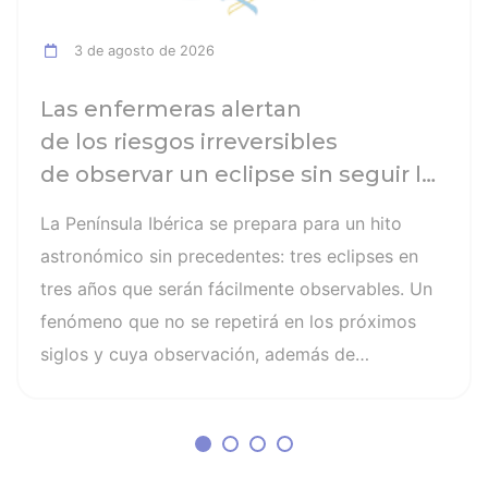
3 de agosto de 2026
Las enfermeras alertan
de los riesgos irreversibles
de observar un eclipse sin seguir las
recomendaciones: la retinopatía
La Península Ibérica se prepara para un hito
solar es el mayor de los peligros
astronómico sin precedentes: tres eclipses en
tres años que serán fácilmente observables. Un
fenómeno que no se repetirá en los próximos
siglos y cuya observación, además de
fascinante, presenta altos riesgos de seguridad
visual y la diferencia entre un recuerdo
insuperable y una lesión irreversible. El mayor
de los peligros al asistir a un eclipse es la