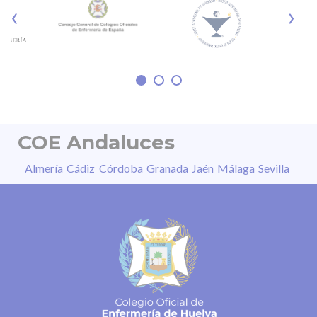
fotoquímica de la retina, la pérdida parcial o
‹
›
irreversible de la visión, distorsión de las
imágenes, daño permanente en segundos o
sensibilidad a la luz, entre otros. “La
COE Andaluces
Almería
Cádiz
Córdoba
Granada
Jaén
Málaga
Sevilla