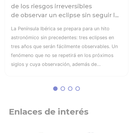
de los riesgos irreversibles
de observar un eclipse sin seguir las
recomendaciones: la retinopatía
La Península Ibérica se prepara para un hito
solar es el mayor de los peligros
astronómico sin precedentes: tres eclipses en
tres años que serán fácilmente observables. Un
fenómeno que no se repetirá en los próximos
siglos y cuya observación, además de
fascinante, presenta altos riesgos de seguridad
visual y la diferencia entre un recuerdo
insuperable y una lesión irreversible. El mayor
de los peligros al asistir a un eclipse es la
retinopatía solar, una quemadura fotoquímica
Enlaces de interés
indolora, cuyo daño es invisible y no
tiene cura. Otros riesgos son la lesión