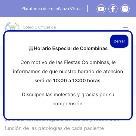
Plataforma de Enseñanza Virtual
Cerrar
Horario Especial de Colombinas
Las enfermeras dan las claves para una
Con motivo de las Fiestas Colombinas, le
correcta higiene de cuerpo y rostro en
informamos de que nuestro horario de atención
función de las patologías de cada
será de
10:00 a 13:00 horas
.
paciente
Disculpen las molestias y gracias por su
comprensión.
Inicio
»
Sala de prensa
»
Las enfermeras dan las claves
para una correcta higiene de cuerpo y rostro en
función de las patologías de cada paciente