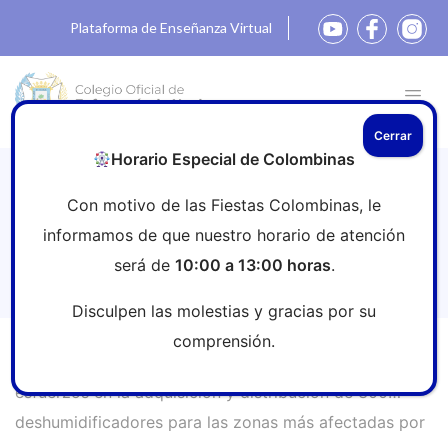
Plataforma de Enseñanza Virtual
Cerrar
Horario Especial de Colombinas
Las enfermeras dirigen sus esfuerzos
Con motivo de las Fiestas Colombinas, le
en la adquisición y distribución de 300
informamos de que nuestro horario de atención
deshumidificadores para las zonas más
será de
10:00 a 13:00 horas
.
afectadas por la DANA
Disculpen las molestias y gracias por su
comprensión.
Inicio
»
Sala de prensa
»
Las enfermeras dirigen sus
esfuerzos en la adquisición y distribución de 300
deshumidificadores para las zonas más afectadas por