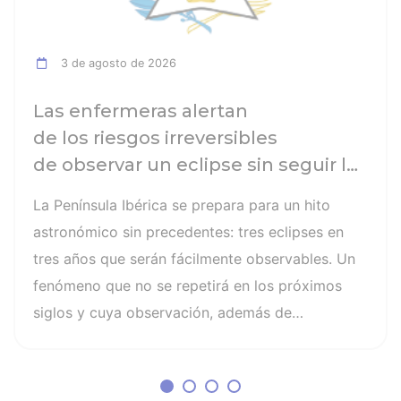
3 de agosto de 2026
Las enfermeras alertan
de los riesgos irreversibles
de observar un eclipse sin seguir las
recomendaciones: la retinopatía
La Península Ibérica se prepara para un hito
solar es el mayor de los peligros
astronómico sin precedentes: tres eclipses en
tres años que serán fácilmente observables. Un
fenómeno que no se repetirá en los próximos
siglos y cuya observación, además de
fascinante, presenta altos riesgos de seguridad
visual y la diferencia entre un recuerdo
insuperable y una lesión irreversible. El mayor