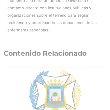
momento a la hora de donar. La ONG está en
contacto directo con instituciones públicas y
organizaciones sobre el terreno para seguir
recibiendo y coordinando las donaciones de las
enfermeras españolas.
Contenido Relacionado
ia
Ver noticia