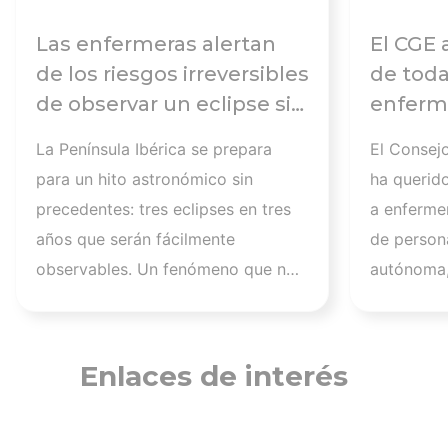
Las enfermeras alertan
El CGE 
de los riesgos irreversibles
de toda
de observar un eclipse sin
enferme
seguir las
días tr
La Península Ibérica se prepara
El Consej
recomendaciones: la
atender
para un hito astronómico sin
ha querid
retinopatía solar es el
los afec
precedentes: tres eclipses en tres
a enferme
mayor de los peligros
migrato
años que serán fácilmente
de persona
recuerd
observables. Un fenómeno que no
autónoma,
de cuid
se repetirá en los próximos
a más de 1
profesi
siglos y cuya observación, además
migrantes
de fascinante, presenta altos
nuestra a
Enlaces de interés
riesgos de seguridad visual y la
aquellos q
diferencia entre un recuerdo
han trabaj