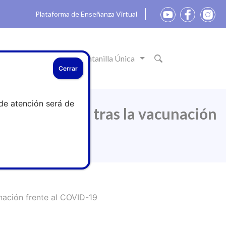
Plataforma de Enseñanza Virtual
ón
Actualidad
Ventanilla Única
Cerrar
de atención será de
s persistentes tras la vacunación
unación frente al COVID-19