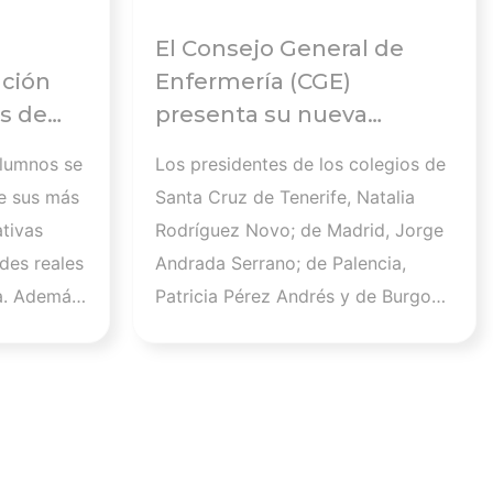
El Consejo General de
ación
Enfermería (CGE)
s de
presenta su nueva
Comisión Ejecutiva y el
alumnos se
Los presidentes de los colegios de
 en el
Pleno que lucharán por el
e sus más
Santa Cruz de Tenerife, Natalia
desarrollo de la profesión
tivas
Rodríguez Novo; de Madrid, Jorge
en los próximos años
des reales
Andrada Serrano; de Palencia,
a. Además,
Patricia Pérez Andrés y de Burgos,
 que este
Raúl Soto Cámara se incorporan a
la Comisión Ejecutiva en los cargos
.600
de vicepresidenta I, vicepresidente
un
II, vicepresidenta III y vicesecretario
tivo y
general, respectivamente. Por su