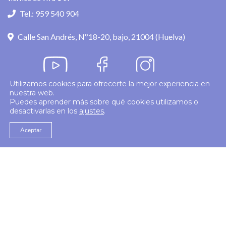
Tel.: 959 540 904
Calle San Andrés, Nº18-20, bajo, 21004 (Huelva)
Utilizamos cookies para ofrecerte la mejor experiencia en
nuestra web.
Política de privacidad
Puedes aprender más sobre qué cookies utilizamos o
desactivarlas en los
ajustes
.
© 2026
Colegio Enfermería Huelva
Politica de Cookies
Aviso Legal
Aceptar