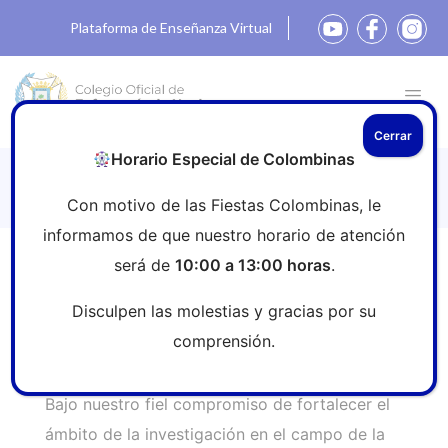
Plataforma de Enseñanza Virtual
Cerrar
Horario Especial de Colombinas
Nueva Asesoría Investigación COEH
Con motivo de las Fiestas Colombinas, le
informamos de que nuestro horario de atención
será de
10:00 a 13:00 horas
.
Inicio
»
Sala de prensa
»
Nueva Asesoría Investigación
COEH
Disculpen las molestias y gracias por su
comprensión.
Bajo nuestro fiel compromiso de fortalecer el
ámbito de la investigación en el campo de la