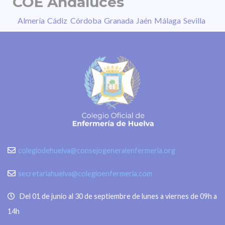
COE Andaluces
Almería
Cádiz
Córdoba
Granada
Jaén
Málaga
Sevilla
colegiodehuelva@consejogeneralenfermeria.org
secretariahuelva@colegioenfermeria.com
Del 01 de junio al 30 de septiembre de lunes a viernes de 09h a
14h