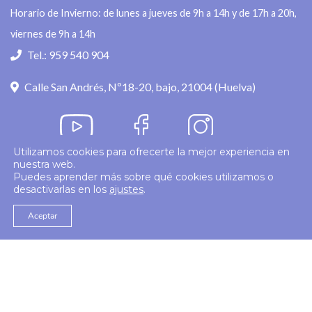
Horario de Invierno: de lunes a jueves de 9h a 14h y de 17h a 20h,
viernes de 9h a 14h
Tel.: 959 540 904
Calle San Andrés, Nº18-20, bajo, 21004 (Huelva)
Utilizamos cookies para ofrecerte la mejor experiencia en
nuestra web.
Política de privacidad
Puedes aprender más sobre qué cookies utilizamos o
desactivarlas en los
ajustes
.
© 2026
Colegio Enfermería Huelva
Politica de Cookies
Aviso Legal
Aceptar