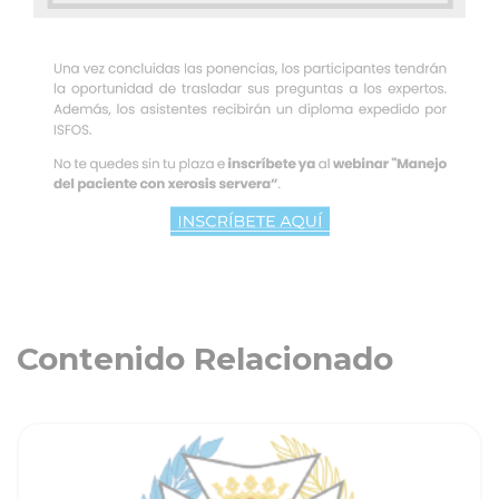
Contenido Relacionado
ia
Ver noticia