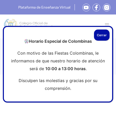
Plataforma de Enseñanza Virtual
Cerrar
Horario Especial de Colombinas
Nuevo webinar gratuito sobre
Con motivo de las Fiestas Colombinas, le
«Manejo del paciente con xerosis
informamos de que nuestro horario de atención
severa»
será de
10:00 a 13:00 horas
.
Disculpen las molestias y gracias por su
Inicio
»
Sala de prensa
»
Nuevo webinar gratuito sobre
comprensión.
«Manejo del paciente con xerosis severa»