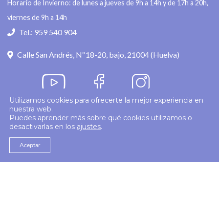
Horario de Invierno: de lunes a jueves de 9h a 14h y de 17h a 20h,
viernes de 9h a 14h
Tel.: 959 540 904
Calle San Andrés, Nº18-20, bajo, 21004 (Huelva)
Utilizamos cookies para ofrecerte la mejor experiencia en
nuestra web.
Política de privacidad
Puedes aprender más sobre qué cookies utilizamos o
desactivarlas en los
ajustes
.
© 2026
Colegio Enfermería Huelva
Politica de Cookies
Aviso Legal
Aceptar