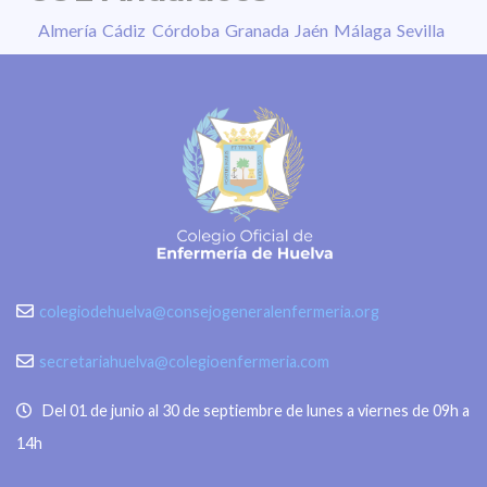
Almería
Cádiz
Córdoba
Granada
Jaén
Málaga
Sevilla
colegiodehuelva@consejogeneralenfermeria.org
secretariahuelva@colegioenfermeria.com
Del 01 de junio al 30 de septiembre de lunes a viernes de 09h a
14h