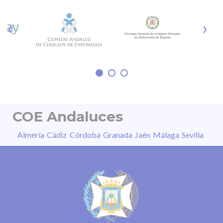
tiene cura. Otros riesgos son la lesión
fotoquímica de la retina, la pérdida parcial o
‹
›
irreversible de la visión, distorsión de las
imágenes, daño permanente en segundos o
sensibilidad a la luz, entre otros. “La
COE Andaluces
Almería
Cádiz
Córdoba
Granada
Jaén
Málaga
Sevilla