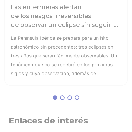
Las enfermeras alertan
de los riesgos irreversibles
de observar un eclipse sin seguir las
recomendaciones: la retinopatía
La Península Ibérica se prepara para un hito
solar es el mayor de los peligros
astronómico sin precedentes: tres eclipses en
tres años que serán fácilmente observables. Un
fenómeno que no se repetirá en los próximos
siglos y cuya observación, además de
fascinante, presenta altos riesgos de seguridad
visual y la diferencia entre un recuerdo
insuperable y una lesión irreversible. El mayor
de los peligros al asistir a un eclipse es la
retinopatía solar, una quemadura fotoquímica
Enlaces de interés
indolora, cuyo daño es invisible y no