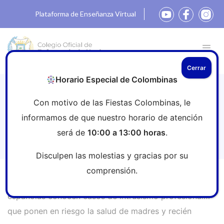
Plataforma de Enseñanza Virtual
Cerrar
Horario Especial de Colombinas
Ocho de cada diez matronas españolas
Con motivo de las Fiestas Colombinas, le
conocen casos de intrusismo
informamos de que nuestro horario de atención
profesional que ponen en riesgo la
será de
10:00 a 13:00 horas
.
salud de madres y recién nacidos
Disculpen las molestias y gracias por su
comprensión.
Inicio
»
Sala de prensa
»
Ocho de cada diez matronas
españolas conocen casos de intrusismo profesional
que ponen en riesgo la salud de madres y recién