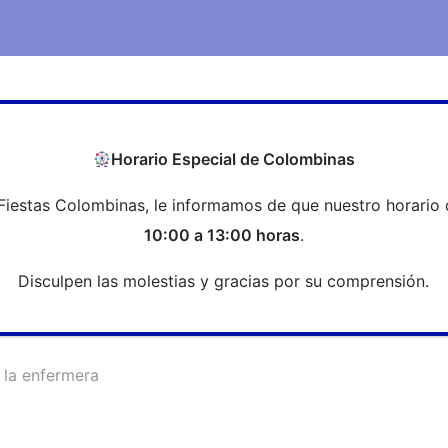
COEH
Transparencia
Formación
Profesi
Horario Especial de Colombinas
Fiestas Colombinas, le informamos de que nuestro horario 
Premio II Beca en la piel de la e
10:00 a 13:00 horas
.
Disculpen las molestias y gracias por su comprensión.
e la enfermera