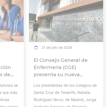
21 de julio de 2026
El Consejo General de
ación
Enfermería (CGE)
s de
presenta su nueva
Comisión Ejecutiva y el
alumnos se
Los presidentes de los colegios de
 en el
Pleno que lucharán por el
e sus más
Santa Cruz de Tenerife, Natalia
desarrollo de la profesión
tivas
Rodríguez Novo; de Madrid, Jorge
en los próximos años
des reales
Andrada Serrano; de Palencia,