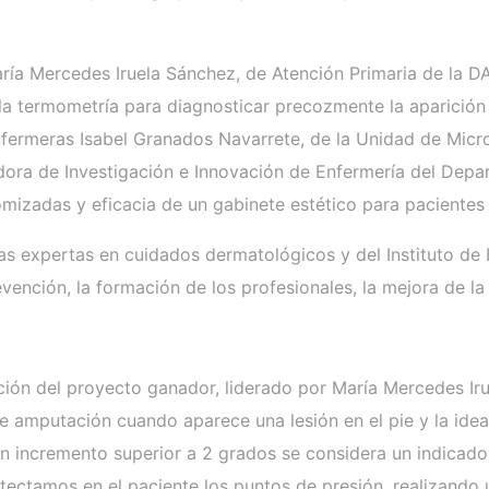
ría Mercedes Iruela Sánchez, de Atención Primaria de la D
 la termometría para diagnosticar precozmente la aparición 
 enfermeras Isabel Granados Navarrete, de la Unidad de Micr
nadora de Investigación e Innovación de Enfermería del De
mizadas y eficacia de un gabinete estético para pacientes
as expertas en cuidados dermatológicos y del Instituto de
nción, la formación de los profesionales, la mejora de la c
zación del proyecto ganador, liderado por María Mercedes I
e amputación cuando aparece una lesión en el pie y la idea
incremento superior a 2 grados se considera un indicador 
tectamos en el paciente los puntos de presión, realizando 