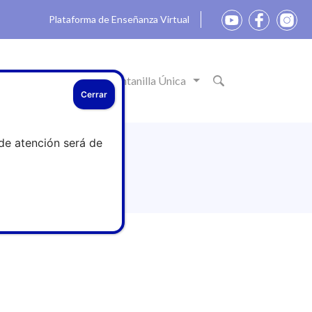
Plataforma de Enseñanza Virtual
ón
Actualidad
Ventanilla Única
Cerrar
de atención será de
nfermera