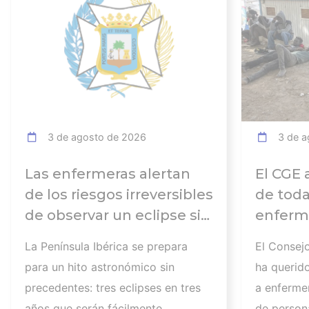
3 de agosto de 2026
3 de a
Las enfermeras alertan
El CGE 
de los riesgos irreversibles
de toda
de observar un eclipse sin
enferme
seguir las
días tr
La Península Ibérica se prepara
El Consej
recomendaciones: la
atender
para un hito astronómico sin
ha querid
retinopatía solar es el
los afec
precedentes: tres eclipses en tres
a enferme
mayor de los peligros
migrato
años que serán fácilmente
de persona