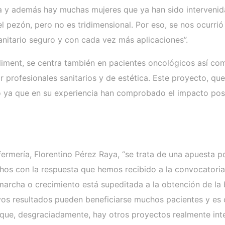
la y además hay muchas mujeres que ya han sido intervenid
l pezón, pero no es tridimensional. Por eso, se nos ocurrió
anitario seguro y con cada vez más aplicaciones”.
r Climent, se centra también en pacientes oncológicos así c
 profesionales sanitarios y de estética. Este proyecto, que
 ya que en su experiencia han comprobado el impacto posi
rmería, Florentino Pérez Raya, “se trata de una apuesta po
echos con la respuesta que hemos recibido a la convocator
 marcha o crecimiento está supeditada a la obtención de la
yos resultados pueden beneficiarse muchos pacientes y es 
s que, desgraciadamente, hay otros proyectos realmente int