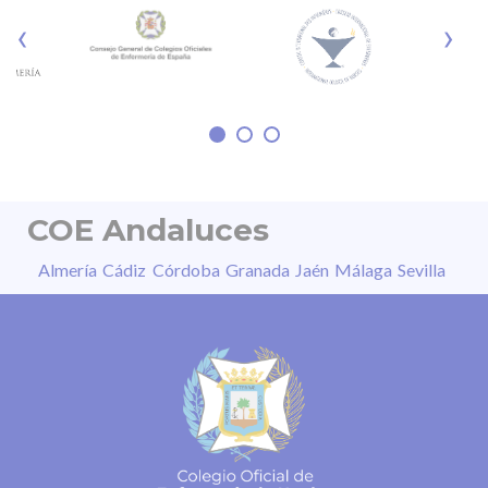
fotoquímica de la retina, la pérdida parcial o
‹
›
irreversible de la visión, distorsión de las
imágenes, daño permanente en segundos o
sensibilidad a la luz, entre otros. “La
COE Andaluces
Almería
Cádiz
Córdoba
Granada
Jaén
Málaga
Sevilla