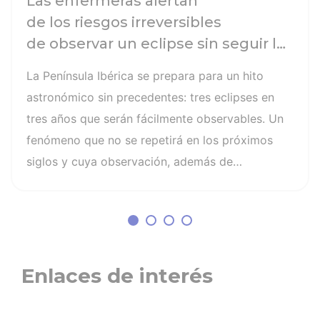
Las enfermeras alertan
de los riesgos irreversibles
de observar un eclipse sin seguir las
recomendaciones: la retinopatía
La Península Ibérica se prepara para un hito
solar es el mayor de los peligros
astronómico sin precedentes: tres eclipses en
tres años que serán fácilmente observables. Un
fenómeno que no se repetirá en los próximos
siglos y cuya observación, además de
fascinante, presenta altos riesgos de seguridad
visual y la diferencia entre un recuerdo
insuperable y una lesión irreversible. El mayor
de los peligros al asistir a un eclipse es la
retinopatía solar, una quemadura fotoquímica
Enlaces de interés
indolora, cuyo daño es invisible y no
tiene cura. Otros riesgos son la lesión