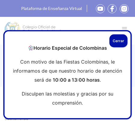
Plataforma de Enseñanza Virtual
Cerrar
Horario Especial de Colombinas
Una intervención enfermera para
Con motivo de las Fiestas Colombinas, le
tratar a las mujeres con trastorno de
informamos de que nuestro horario de atención
abuso de sustancias
será de
10:00 a 13:00 horas
.
Disculpen las molestias y gracias por su
Inicio
»
Sala de prensa
»
Una intervención enfermera
comprensión.
para tratar a las mujeres con trastorno de abuso de
sustancias