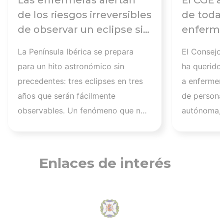
Las enfermeras alertan
El CGE 
de los riesgos irreversibles
de toda
de observar un eclipse sin
enferme
seguir las
días tr
La Península Ibérica se prepara
El Consej
recomendaciones: la
atender
para un hito astronómico sin
ha querid
retinopatía solar es el
los afec
precedentes: tres eclipses en tres
a enferme
mayor de los peligros
migrato
años que serán fácilmente
de persona
recuerd
observables. Un fenómeno que no
autónoma,
de cuid
se repetirá en los próximos
a más de 1
profesi
siglos y cuya observación, además
migrantes
de fascinante, presenta altos
nuestra a
Enlaces de interés
riesgos de seguridad visual y la
aquellos q
diferencia entre un recuerdo
han trabaj
insuperable y una lesión
personas 
irreversible. El mayor de los
tener una 