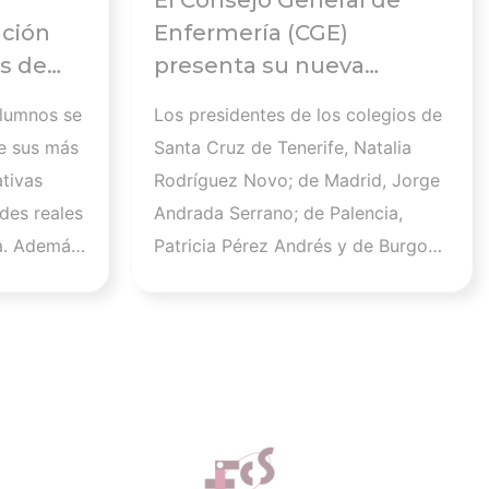
El Consejo General de
ación
Enfermería (CGE)
s de
presenta su nueva
Comisión Ejecutiva y el
alumnos se
Los presidentes de los colegios de
 en el
Pleno que lucharán por el
e sus más
Santa Cruz de Tenerife, Natalia
desarrollo de la profesión
tivas
Rodríguez Novo; de Madrid, Jorge
en los próximos años
des reales
Andrada Serrano; de Palencia,
a. Además,
Patricia Pérez Andrés y de Burgos,
 que este
Raúl Soto Cámara se incorporan a
la Comisión Ejecutiva en los cargos
.600
de vicepresidenta I, vicepresidente
un
II, vicepresidenta III y vicesecretario
tivo y
general, respectivamente. Por su
d
parte, Sara Herrero Jaén, vocal el
 de ISFOS
Colegio de Enfermería de Madrid,