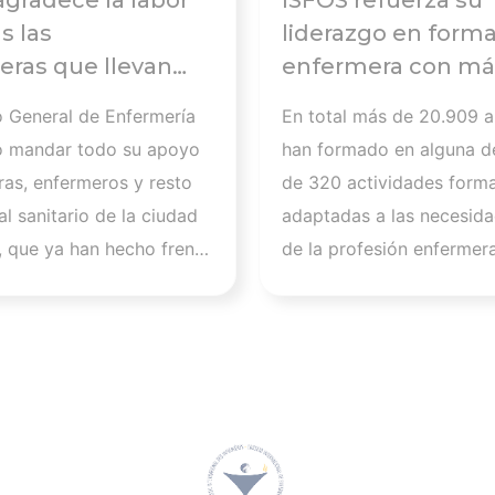
agradece la labor
ISFOS refuerza su
s las
liderazgo en form
ras que llevan
enfermera con má
abajando para
20.000
o General de Enfermería
En total más de 20.909 
 a
alumnos formados
o mandar todo su apoyo
han formado en alguna d
tados de la crisis
curso 2025-2026
ras, enfermeros y resto
de 320 actividades forma
ria de Ceuta y
l sanitario de la ciudad
adaptadas a las necesida
a la importancia
 que ya han hecho frente
de la profesión enfermer
ar a los
.600 asistencias a
las previsiones apuntan a
onales
. “Queremos expresar
2026 se cerrará con 625
dmiración por todos
actividades y más de 34
ue, sin perder la calma,
alumnos, lo que supone 
ado para que todas las
importante salto cuantita
afectadas hayan podido
cualitativo en su activida
atención de calidad en
formativa. “La evolución