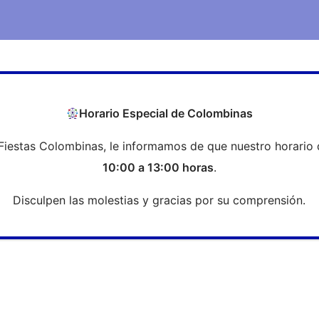
COEH
Transparencia
Formación
Profesi
Horario Especial de Colombinas
Fiestas Colombinas, le informamos de que nuestro horario 
Visitas Guiadas COEH 2.024
10:00 a 13:00 horas
.
Disculpen las molestias y gracias por su comprensión.