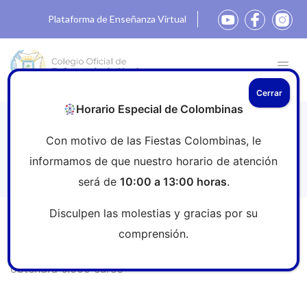
Plataforma de Enseñanza Virtual
Cerrar
Horario Especial de Colombinas
Vuelve la tercera edición de la Beca En
Con motivo de las Fiestas Colombinas, le
la piel de la enfermera: el proyecto
informamos de que nuestro horario de atención
ganador obtendrá 6.000 euros
será de
10:00 a 13:00 horas
.
Disculpen las molestias y gracias por su
Inicio
»
Sala de prensa
»
Vuelve la tercera edición de la
comprensión.
Beca En la piel de la enfermera: el proyecto ganador
obtendrá 6.000 euros