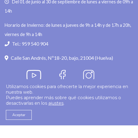
Del 01 de junio al 30 de septiembre de lunes a viernes de 09h a
14h
Horario de Invierno: de lunes a jueves de 9h a 14h y de 17h a 20h,
viernes de 9h a 14h
Tel.: 959 540 904
Calle San Andrés, Nº18-20, bajo, 21004 (Huelva)
Utilizamos cookies para ofrecerte la mejor experiencia en
nuestra web.
Política de privacidad
Puedes aprender más sobre qué cookies utilizamos o
desactivarlas en los
ajustes
.
© 2026
Colegio Enfermería Huelva
Politica de Cookies
Aviso Legal
Aceptar