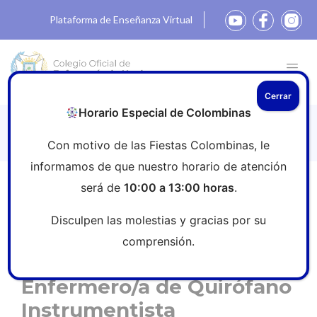
Plataforma de Enseñanza Virtual
Cerrar
Horario Especial de Colombinas
Colegio de Enfermería de Huelva
Con motivo de las Fiestas Colombinas, le
informamos de que nuestro horario de atención
será de
10:00 a 13:00 horas
.
Inicio
»
Empleo
»
Enfermero/a de Quirófano
Instrumentista
Disculpen las molestias y gracias por su
comprensión.
Enfermero/a de Quirófano
Instrumentista