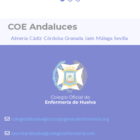
COE Andaluces
Almería
Cádiz
Córdoba
Granada
Jaén
Málaga
Sevilla
colegiodehuelva@consejogeneralenfermeria.org
secretariahuelva@colegioenfermeria.com