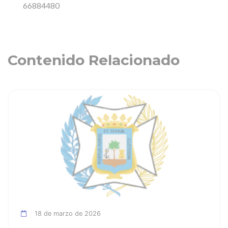
66884480
Contenido Relacionado
ia
Ver noticia
18 de marzo de 2026