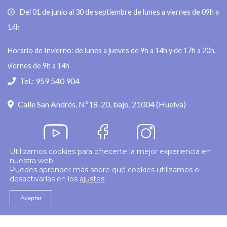
Del 01 de junio al 30 de septiembre de lunes a viernes de 09h a
14h
Horario de Invierno: de lunes a jueves de 9h a 14h y de 17h a 20h,
viernes de 9h a 14h
Tel.: 959 540 904
Calle San Andrés, Nº18-20, bajo, 21004 (Huelva)
Utilizamos cookies para ofrecerte la mejor experiencia en
nuestra web.
Política de privacidad
Puedes aprender más sobre qué cookies utilizamos o
desactivarlas en los
ajustes
.
© 2026
Colegio Enfermería Huelva
Politica de Cookies
Aviso Legal
Aceptar