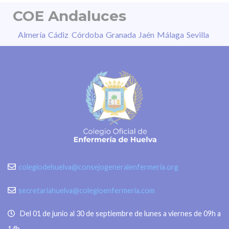
COE Andaluces
Almería
Cádiz
Córdoba
Granada
Jaén
Málaga
Sevilla
colegiodehuelva@consejogeneralenfermeria.org
secretariahuelva@colegioenfermeria.com
Del 01 de junio al 30 de septiembre de lunes a viernes de 09h a
14h