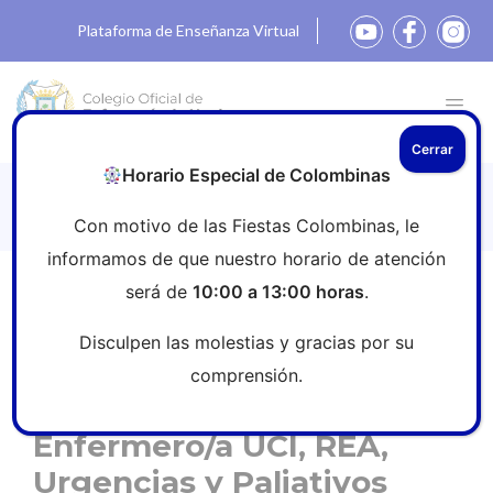
Plataforma de Enseñanza Virtual
Cerrar
Horario Especial de Colombinas
Colegio de Enfermería de Huelva
Con motivo de las Fiestas Colombinas, le
informamos de que nuestro horario de atención
será de
10:00 a 13:00 horas
.
Inicio
»
Empleo
»
Enfermero/a UCI, REA, Urgencias y
Paliativos
Disculpen las molestias y gracias por su
comprensión.
Enfermero/a UCI, REA,
Urgencias y Paliativos