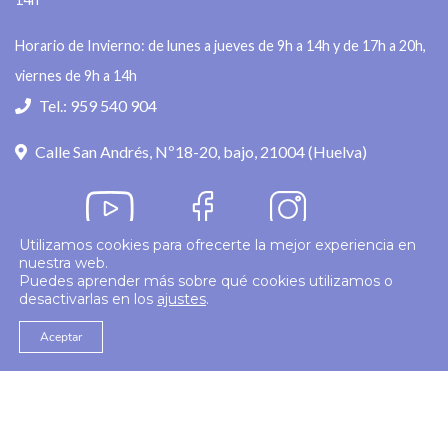
Horario de Invierno: de lunes a jueves de 9h a 14h y de 17h a 20h,
viernes de 9h a 14h
Tel.: 959 540 904
Calle San Andrés, Nº18-20, bajo, 21004 (Huelva)
Utilizamos cookies para ofrecerte la mejor experiencia en
nuestra web.
Política de privacidad
Puedes aprender más sobre qué cookies utilizamos o
desactivarlas en los
ajustes
.
© 2026
Colegio Enfermería Huelva
Politica de Cookies
Aviso Legal
Aceptar